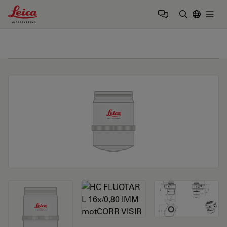
Leica Microsystems Logo
Togg
输入搜索词