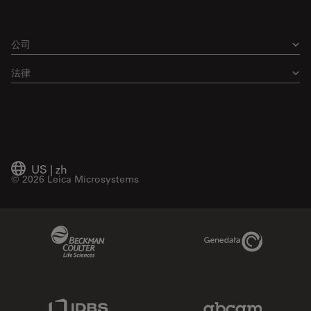
公司
法律
US
|
zh
© 2026 Leica Microsystems
Beckman Coulter Link
Genedata Link
IDBS Link
Abcam Limited