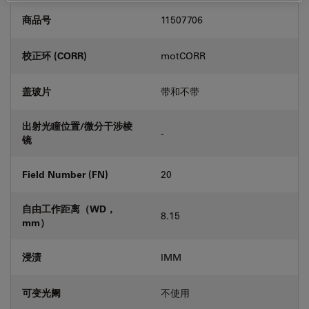
商品号
11507706
校正环 (CORR)
motCORR
盖玻片
带和不带
出射光瞳位置/微分干涉棱
-
镜
Field Number (FN)
20
自由工作距离（WD，
8.15
mm）
浸渍
IMM
可变光阑
不使用