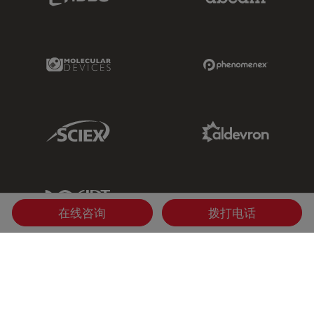
Molecular Devices Link
Phenomenex L
Sciex Link
Aldevron Link
IDT Link
在线咨询
拨打电话