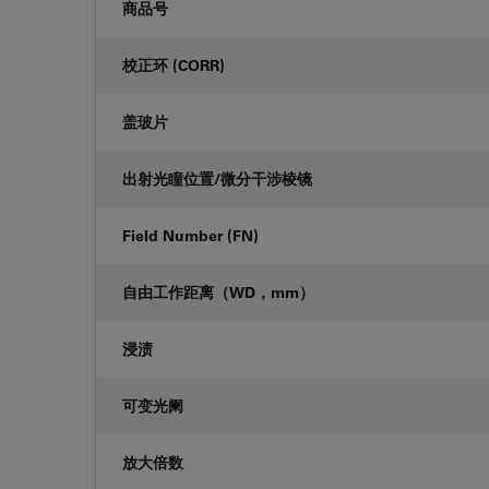
商品号
校正环 (CORR)
盖玻片
出射光瞳位置/微分干涉棱镜
Field Number (FN)
自由工作距离（WD，mm）
浸渍
可变光阑
放大倍数