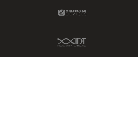
Molecular Devices Link
IDT Link