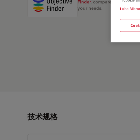
《Cooki
Finder
, compare alternatives, 
your needs.
Leica Micro
Cook
技术规格