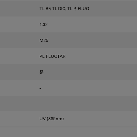
TL-BF, TL-DIC, TL-P, FLUO
1.32
M25
PL FLUOTAR
是
-
UV (365nm)