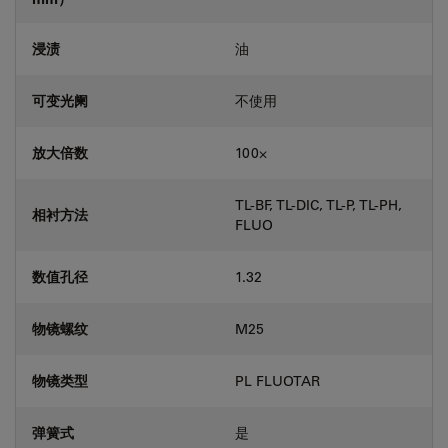
浸渍
油
可变光阑
不使用
放大倍数
100⨉
TL-BF, TL-DIC, TL-P, TL-PH,
相衬方法
FLUO
数值孔径
1.32
物镜螺纹
M25
物镜类型
PL FLUOTAR
弹簧式
是