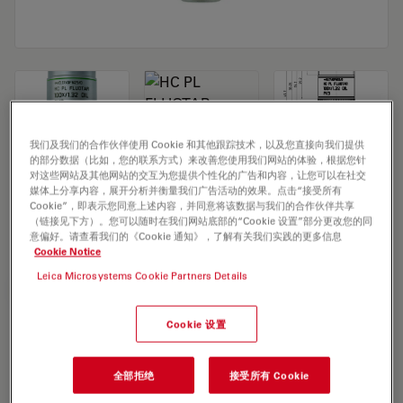
我们及我们的合作伙伴使用 Cookie 和其他跟踪技术，以及您直接向我们提供
的部分数据（比如，您的联系方式）来改善您使用我们网站的体验，根据您针
对这些网站及其他网站的交互为您提供个性化的广告和内容，让您可以在社交
媒体上分享内容，展开分析并衡量我们广告活动的效果。点击“接受所有
Microscope Objective HC PL FLUOTAR
Cookie”，即表示您同意上述内容，并同意将该数据与我们的合作伙伴共享
（链接见下方）。您可以随时在我们网站底部的“Cookie 设置”部分更改您的同
100x/1,32 OIL PH3
意偏好。请查看我们的《Cookie 通知》，了解有关我们实践的更多信息
Cookie Notice
Leica Microsystems Cookie Partners Details
索取报价
Cookie 设置
Discover the perfect solution. Explore
our
Objective Finder
, compare
全部拒绝
接受所有 Cookie
alternatives, and find the best fit for