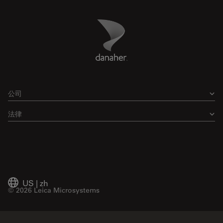
Danaher Logo
Footer
公司
法律
US
|
zh
© 2026 Leica Microsystems