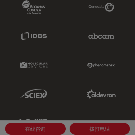
Beckman Coulter Link
Genedata Link
IDBS Link
Abcam Limited
Molecular Devices Link
Phenomenex L
Sciex Link
Aldevron Link
IDT Link
在线咨询
拨打电话