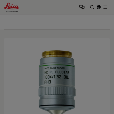
Leica Microsystems Logo
Togg
输入搜索词