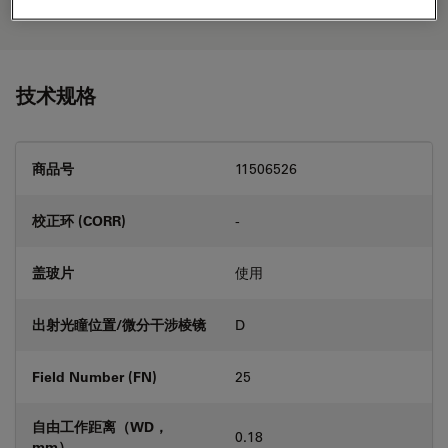
your needs.
技术规格
商品号
11506526
校正环 (CORR)
-
盖玻片
使用
出射光瞳位置/微分干涉棱镜
D
Field Number (FN)
25
自由工作距离（WD，
0.18
mm）