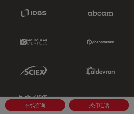
IDBS Link
Abcam Limited
Molecular Devices Link
Phenomenex L
Sciex Link
Aldevron Link
IDT Link
在线咨询
拨打电话