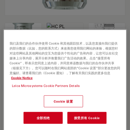
我们及我们的合作伙伴使用 Cookie 和其他跟踪技术，以及您直接向我们提供
的部分数据（比如，您的联系方式）来改善您使用我们网站的体验，根据您针
对这些网站及其他网站的交互为您提供个性化的广告和内容，让您可以在社交
Microscope Objective HC PL FLUOTAR
媒体上分享内容，展开分析并衡量我们广告活动的效果。点击“接受所有
Cookie”，即表示您同意上述内容，并同意将该数据与我们的合作伙伴共享
2,5x/0,07
（链接见下方）。您可以随时在我们网站底部的“Cookie 设置”部分更改您的同
意偏好。请查看我们的《Cookie 通知》，了解有关我们实践的更多信息
Cookie Notice
Leica Microsystems Cookie Partners Details
索取报价
Cookie 设置
Discover the perfect solution. Explore
our
Objective Finder
, compare
全部拒绝
接受所有 Cookie
alternatives, and find the best fit for
your needs.