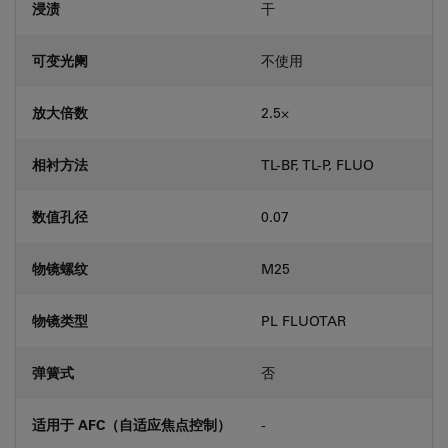
浸渍
干
可变光阑
不使用
放大倍数
2.5⨉
相衬方法
TL-BF, TL-P, FLUO
数值孔径
0.07
物镜螺纹
M25
物镜类型
PL FLUOTAR
弹簧式
否
适用于 AFC（自适应焦点控制）
-