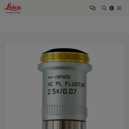
Leica Microsystems Logo
Togg
输入搜索词