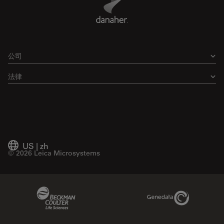
公司
法律
US
|
zh
© 2026 Leica Microsystems
Beckman Coulter Link
Genedata Link