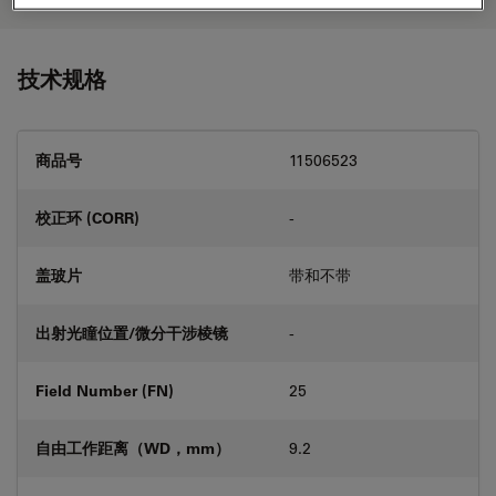
技术规格
商品号
11506523
校正环 (CORR)
-
盖玻片
带和不带
出射光瞳位置/微分干涉棱镜
-
Field Number (FN)
25
自由工作距离（WD，mm）
9.2