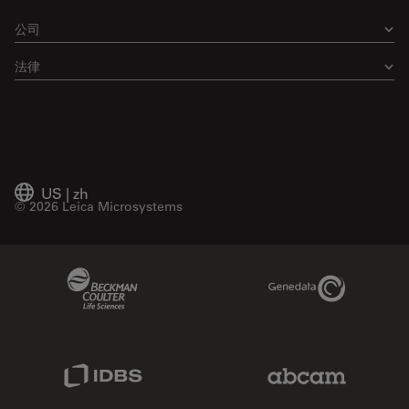
公司
法律
US
|
zh
© 2026 Leica Microsystems
Beckman Coulter Link
Genedata Link
IDBS Link
Abcam Limited