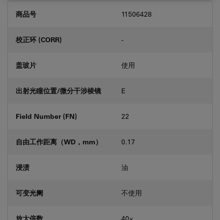
商品号
11506428
校正环 (CORR)
-
盖玻片
使用
出射光瞳位置/微分干涉棱镜
E
Field Number (FN)
22
自由工作距离（WD，mm）
0.17
浸渍
油
可变光阑
不使用
放大倍数
40⨉