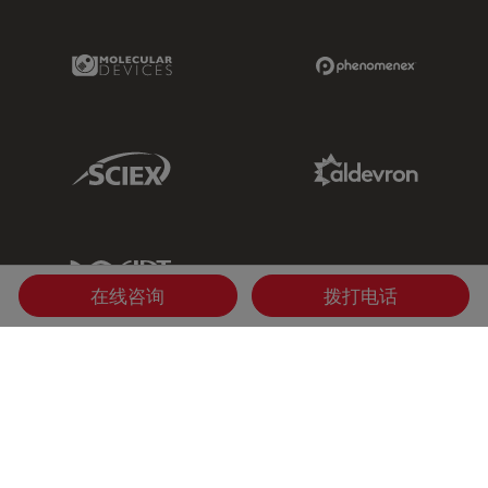
Molecular Devices Link
Phenomenex L
Sciex Link
Aldevron Link
IDT Link
在线咨询
拨打电话