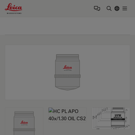
Leica Microsystems Logo
Togg
输入搜索词