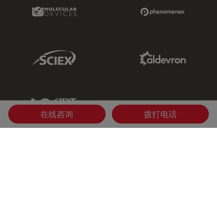
Molecular Devices Link
Phenomenex L
Sciex Link
Aldevron Link
IDT Link
在线咨询
拨打电话