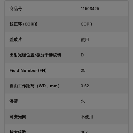
商品号
11506425
校正环 (CORR)
CORR
盖玻片
使用
出射光瞳位置/微分干涉棱镜
D
Field Number (FN)
25
自由工作距离（WD，mm）
0.62
浸渍
水
可变光阑
不使用
放大倍数
40⨉