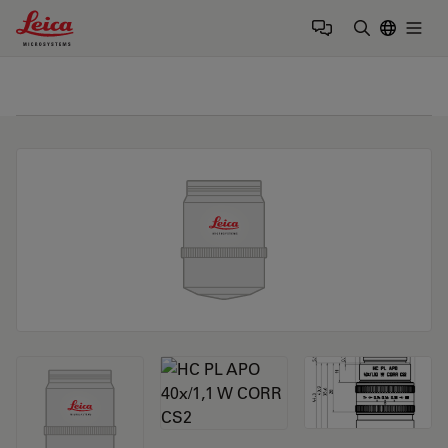
Leica Microsystems Logo
Togg
输入搜索词