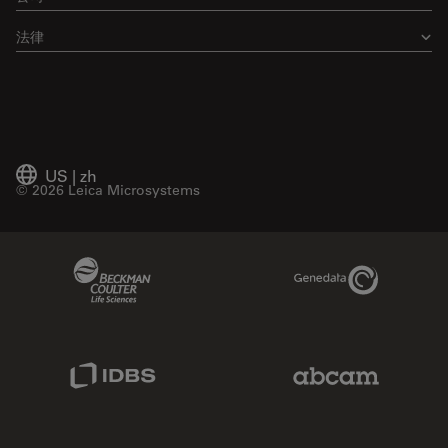
法律
US
|
zh
© 2026 Leica Microsystems
Beckman Coulter Link
Genedata Link
IDBS Link
Abcam Limited