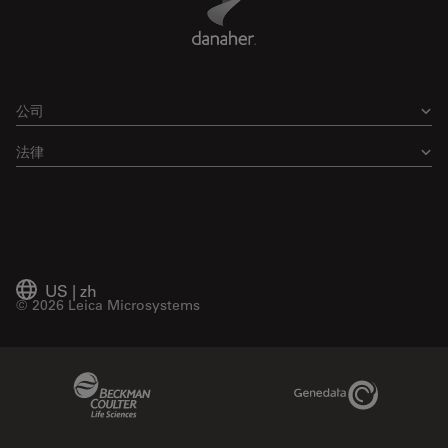
公司
法律
US
|
zh
© 2026 Leica Microsystems
Beckman Coulter Link
Genedata Link