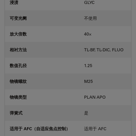
浸渍
GLYC
可变光阑
不使用
放大倍数
40⨉
相衬方法
TL-BF, TL-DIC, FLUO
数值孔径
1.25
物镜螺纹
M25
物镜类型
PLAN APO
弹簧式
是
适用于 AFC（自适应焦点控制）
适用于 AFC