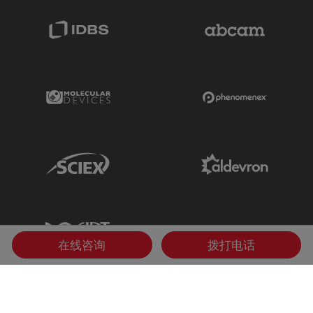
IDBS Link
Abcam Limited
Molecular Devices Link
Phenomenex L
Sciex Link
Aldevron Link
IDT Link
在线咨询
拨打电话