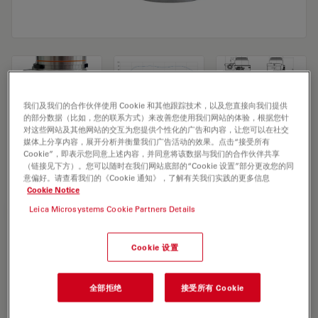
我们及我们的合作伙伴使用 Cookie 和其他跟踪技术，以及您直接向我们提供
的部分数据（比如，您的联系方式）来改善您使用我们网站的体验，根据您针
对这些网站及其他网站的交互为您提供个性化的广告和内容，让您可以在社交
Microscope Objective HC PL APO 40x/1,25
媒体上分享内容，展开分析并衡量我们广告活动的效果。点击“接受所有
Cookie”，即表示您同意上述内容，并同意将该数据与我们的合作伙伴共享
GLYC motCORR CS2
（链接见下方）。您可以随时在我们网站底部的“Cookie 设置”部分更改您的同
意偏好。请查看我们的《Cookie 通知》，了解有关我们实践的更多信息
Cookie Notice
Leica Microsystems Cookie Partners Details
索取报价
Cookie 设置
Discover the perfect solution. Explore
our
Objective Finder
, compare
全部拒绝
接受所有 Cookie
alternatives, and find the best fit for
your needs.