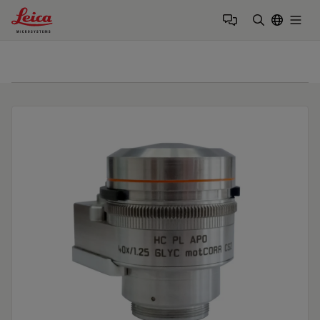
Leica Microsystems Logo
Togg
输入搜索词