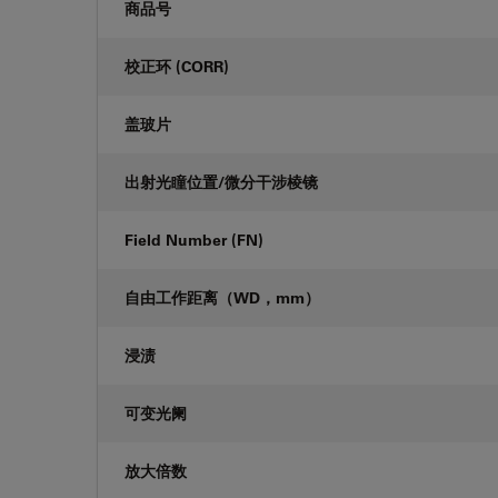
商品号
校正环 (CORR)
盖玻片
出射光瞳位置/微分干涉棱镜
Field Number (FN)
自由工作距离（WD，mm）
浸渍
可变光阑
放大倍数