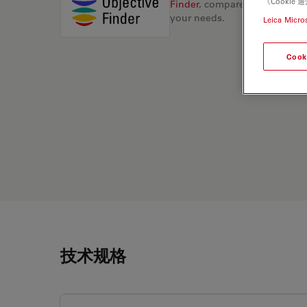
《Cooki
Finder
, compare alternatives, 
your needs.
Leica Micro
Cook
技术规格