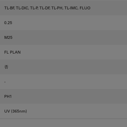
TL-BF, TL-DIC, TL-P, TL-DF, TL-PH, TL-IMC, FLUO
0.25
M25
FL PLAN
否
-
PH1
UV (365nm)