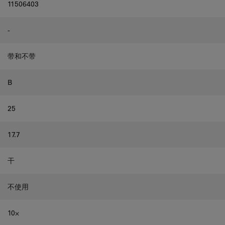
11506403
-
带和不带
B
25
17.7
干
不使用
10⨉