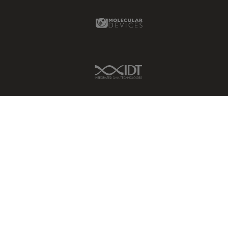
Molecular Devices Link
IDT Link