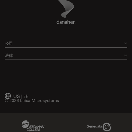
Danaher Logo
Footer
公司
法律
US
|
zh
© 2026 Leica Microsystems
Beckman Coulter Link
Genedata Link