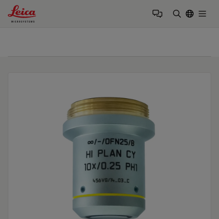
Leica Microsystems Logo
Togg
输入搜索词