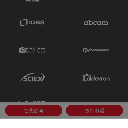
IDBS Link
Abcam Limited
Molecular Devices Link
Phenomenex L
Sciex Link
Aldevron Link
IDT Link
在线咨询
拨打电话