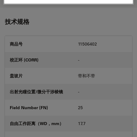
技术规格
商品号
11506402
校正环 (CORR)
-
盖玻片
带和不带
出射光瞳位置/微分干涉棱镜
-
Field Number (FN)
25
自由工作距离（WD，mm）
17.7