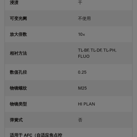
浸渍
干
可变光阑
不使用
放大倍数
10⨉
TL-BF, TL-DF, TL-PH,
相衬方法
FLUO
数值孔径
0.25
物镜螺纹
M25
物镜类型
HI PLAN
弹簧式
否
适用于 AFC（自适应焦点控