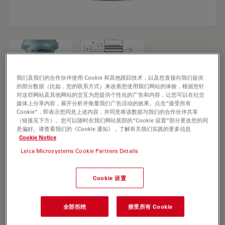
我们及我们的合作伙伴使用 Cookie 和其他跟踪技术，以及您直接向我们提供
的部分数据（比如，您的联系方式）来改善您使用我们网站的体验，根据您针
对这些网站及其他网站的交互为您提供个性化的广告和内容，让您可以在社交
Microscope Objective HI PLAN CY
媒体上分享内容，展开分析并衡量我们广告活动的效果。点击“接受所有
Cookie”，即表示您同意上述内容，并同意将该数据与我们的合作伙伴共享
10x/0,25 PH1
（链接见下方）。您可以随时在我们网站底部的“Cookie 设置”部分更改您的同
意偏好。请查看我们的《Cookie 通知》，了解有关我们实践的更多信息
Cookie Notice
索取报价
Leica Microsystems Cookie Partners Details
Cookie 设置
Discover the perfect solution. Explore
our
Objective Finder
, compare
alternatives, and find the best fit for
全部拒绝
接受所有 Cookie
your needs.