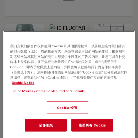
我们及我们的合作伙伴使用 Cookie 和其他跟踪技术，以及您直接向我们提供
的部分数据（比如，您的联系方式）来改善您使用我们网站的体验，根据您针
对这些网站及其他网站的交互为您提供个性化的广告和内容，让您可以在社交
Microscope Objective HC FLUOTAR L
媒体上分享内容，展开分析并衡量我们广告活动的效果。点击“接受所有
Cookie”，即表示您同意上述内容，并同意将该数据与我们的合作伙伴共享
25x/0,95 W DLS
（链接见下方）。您可以随时在我们网站底部的“Cookie 设置”部分更改您的同
意偏好。请查看我们的《Cookie 通知》，了解有关我们实践的更多信息
Cookie Notice
Leica Microsystems Cookie Partners Details
索取报价
Cookie 设置
Discover the perfect solution. Explore
our
Objective Finder
, compare
全部拒绝
接受所有 Cookie
alternatives, and find the best fit for
your needs.