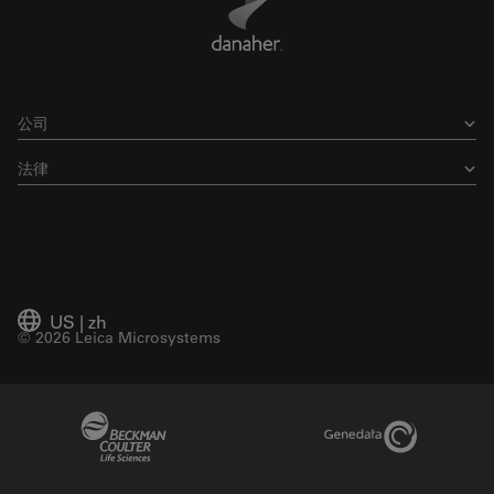
公司
法律
US
|
zh
© 2026 Leica Microsystems
Beckman Coulter Link
Genedata Link