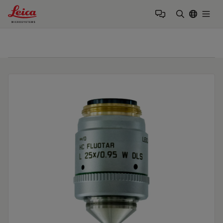
Leica Microsystems Logo
Togg
输入搜索词