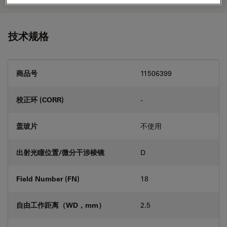
技术规格
商品号
11506399
校正环 (CORR)
-
盖玻片
不使用
出射光瞳位置/微分干涉棱镜
D
Field Number (FN)
18
自由工作距离（WD，mm）
2.5