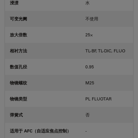
浸渍
水
可变光阑
不使用
放大倍数
25⨉
相衬方法
TL-BF, TL-DIC, FLUO
数值孔径
0.95
物镜螺纹
M25
物镜类型
PL FLUOTAR
弹簧式
否
适用于 AFC（自适应焦点控制）
-