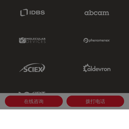
IDBS Link
Abcam Limited
Molecular Devices Link
Phenomenex L
Sciex Link
Aldevron Link
IDT Link
在线咨询
拨打电话