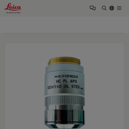
Leica Microsystems Logo
Togg
输入搜索词