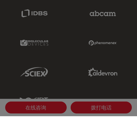
IDBS Link
Abcam Limited
Molecular Devices Link
Phenomenex L
Sciex Link
Aldevron Link
IDT Link
在线咨询
拨打电话