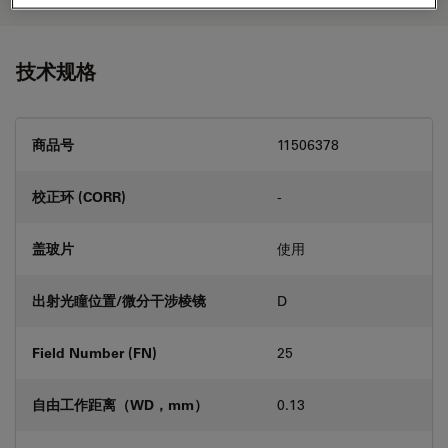
技术规格
商品号
11506378
校正环 (CORR)
-
盖玻片
使用
出射光瞳位置/微分干涉棱镜
D
Field Number (FN)
25
自由工作距离（WD，mm）
0.13