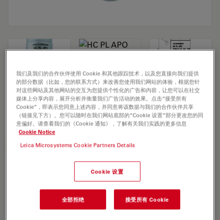
我们及我们的合作伙伴使用 Cookie 和其他跟踪技术，以及您直接向我们提供
的部分数据（比如，您的联系方式）来改善您使用我们网站的体验，根据您针
对这些网站及其他网站的交互为您提供个性化的广告和内容，让您可以在社交
Microscope Objective HC PL APO
媒体上分享内容，展开分析并衡量我们广告活动的效果。点击“接受所有
Cookie”，即表示您同意上述内容，并同意将该数据与我们的合作伙伴共享
100x/1,40 OIL STED WHITE
（链接见下方）。您可以随时在我们网站底部的“Cookie 设置”部分更改您的同
意偏好。请查看我们的《Cookie 通知》，了解有关我们实践的更多信息
Cookie Notice
Leica Microsystems Cookie Partners Details
索取报价
Cookie 设置
Discover the perfect solution. Explore
our
Objective Finder
, compare
全部拒绝
接受所有 Cookie
alternatives, and find the best fit for
your needs.