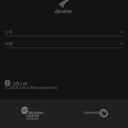
公司
法律
US
|
zh
© 2026 Leica Microsystems
Beckman Coulter Link
Genedata Link