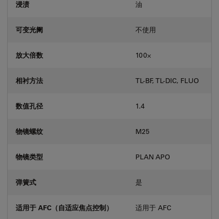
浸渍
油
可变光阑
不使用
放大倍数
100⨉
相衬方法
TL-BF, TL-DIC, FLUO
数值孔径
1.4
物镜螺纹
M25
物镜类型
PLAN APO
弹簧式
是
适用于 AFC（自适应焦点控制）
适用于 AFC