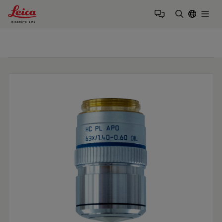
Leica Microsystems Logo
Togg
输入搜索词