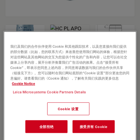
我们及我们的合作伙伴使用 Cookie 和其他跟踪技术，以及您直接向我们提供
的部分数据（比如，您的联系方式）来改善您使用我们网站的体验，根据您针
对这些网站及其他网站的交互为您提供个性化的广告和内容，让您可以在社交
Microscope Objective HC PL APO
媒体上分享内容，展开分析并衡量我们广告活动的效果。点击“接受所有
Cookie”，即表示您同意上述内容，并同意将该数据与我们的合作伙伴共享
63x/1,40-0,60 OIL
（链接见下方）。您可以随时在我们网站底部的“Cookie 设置”部分更改您的同
意偏好。请查看我们的《Cookie 通知》，了解有关我们实践的更多信息
Cookie Notice
Leica Microsystems Cookie Partners Details
索取报价
Cookie 设置
Discover the perfect solution. Explore
our
Objective Finder
, compare
全部拒绝
接受所有 Cookie
alternatives, and find the best fit for
your needs.