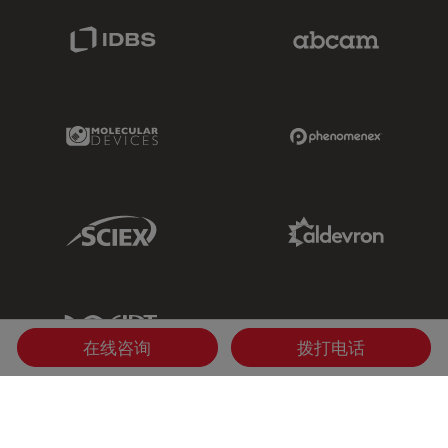
IDBS Link
Abcam Limited
Molecular Devices Link
Phenomenex L
Sciex Link
Aldevron Link
IDT Link
在线咨询
拨打电话