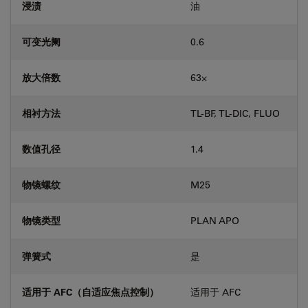
浸渍
油
可变光阑
0.6
放大倍数
63⨉
相衬方法
TL-BF, TL-DIC, FLUO
数值孔径
1.4
物镜螺纹
M25
物镜类型
PLAN APO
弹簧式
是
适用于 AFC（自适应焦点控制）
适用于 AFC