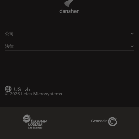
公司
法律
US
|
zh
© 2026 Leica Microsystems
Beckman Coulter Link
Genedata Link