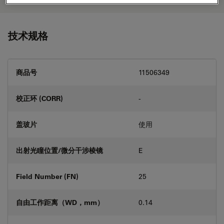
技术规格
商品号
11506349
校正环 (CORR)
-
盖玻片
使用
出射光瞳位置/微分干涉棱镜
E
Field Number (FN)
25
自由工作距离（WD，mm）
0.14