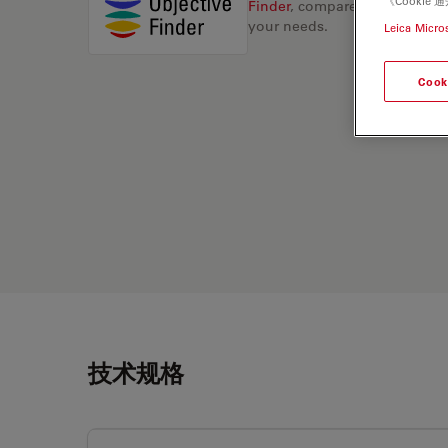
《Cooki
Finder
, compare alternatives, 
your needs.
Leica Micro
Cook
技术规格