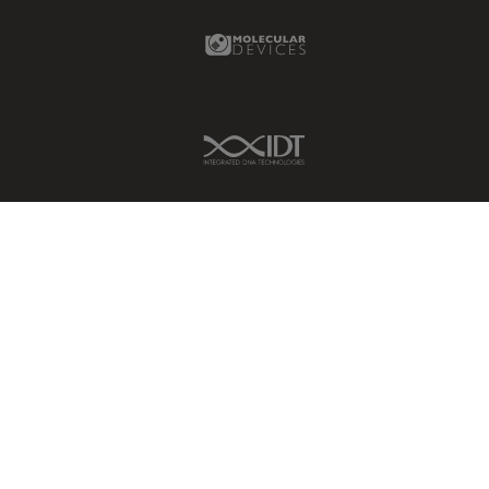
Molecular Devices Link
IDT Link