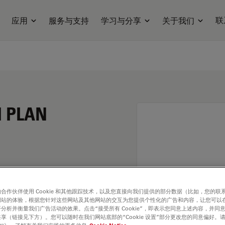
联
应用
服务与支持
学习与分享
关于我们
I PLAN
合作伙伴使用 Cookie 和其他跟踪技术，以及您直接向我们提供的部分数据（比如，您的联
网站的体验，根据您针对这些网站及其他网站的交互为您提供个性化的广告和内容，让您可以
分析并衡量我们广告活动的效果。点击“接受所有 Cookie”，即表示您同意上述内容，并同
享（链接见下方）。您可以随时在我们网站底部的“Cookie 设置”部分更改您的同意偏好。
. Explore our
Objective