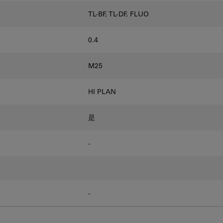
TL-BF, TL-DF, FLUO
0.4
M25
HI PLAN
是
-
-