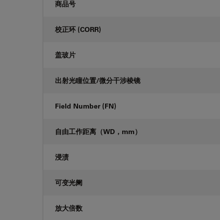
商品号
校正环 (CORR)
盖玻片
出射光瞳位置/微分干涉棱镜
Field Number (FN)
自由工作距离（WD，mm）
浸渍
可变光阑
放大倍数