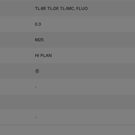
TL-BF, TL-DF, TL-IMC, FLUO
0.3
M25
HI PLAN
否
-
-