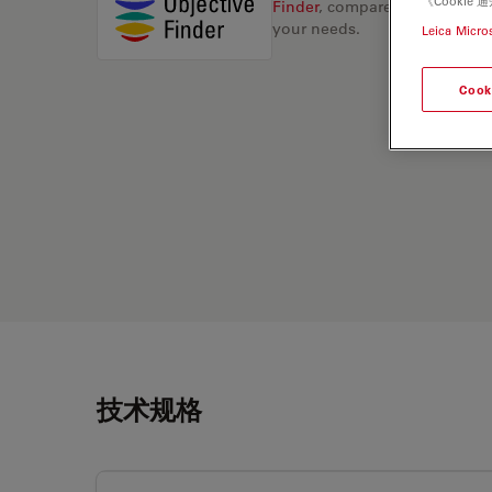
《Cooki
Finder
, compare alternatives, 
your needs.
Leica Micro
Cook
技术规格