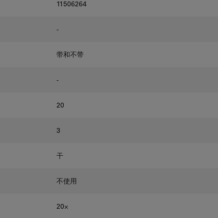
11506264
-
带和不带
-
20
3
干
不使用
20⨉