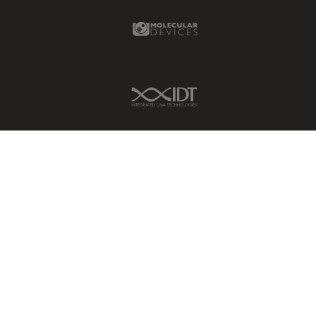
Molecular Devices Link
IDT Link