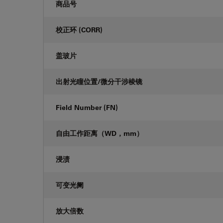
商品号
校正环 (CORR)
盖玻片
出射光瞳位置/微分干涉棱镜
Field Number (FN)
自由工作距离（WD，mm）
浸渍
可变光阑
放大倍数