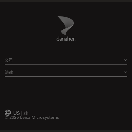
Danaher Logo
Footer
公司
法律
US
|
zh
© 2026 Leica Microsystems