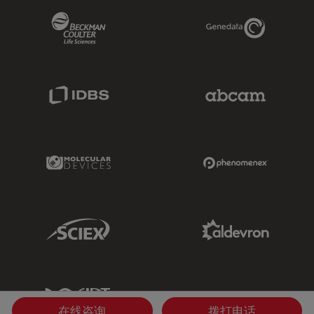
Beckman Coulter Link
Genedata Link
IDBS Link
Abcam Limited
Molecular Devices Link
Phenomenex L
Sciex Link
Aldevron Link
IDT Link
在线咨询
拨打电话