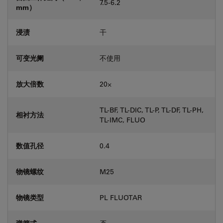
7.5-6.2
mm）
浸渍
干
可变光阑
不使用
放大倍数
20⨉
TL-BF, TL-DIC, TL-P, TL-DF, TL-PH,
相衬方法
TL-IMC, FLUO
数值孔径
0.4
物镜螺纹
M25
物镜类型
PL FLUOTAR