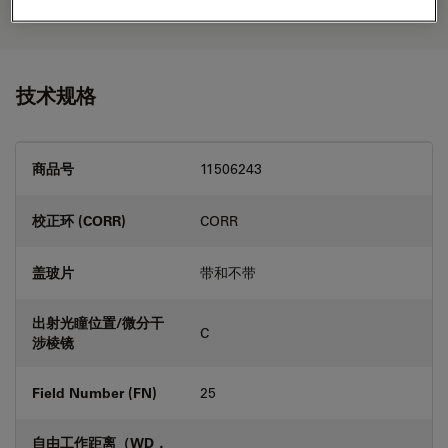
your needs.
技术规格
商品号
11506243
校正环 (CORR)
CORR
盖玻片
带和不带
出射光瞳位置/微分干
C
涉棱镜
Field Number (FN)
25
自由工作距离（WD，