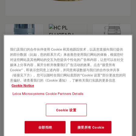
我们及我们的合作伙伴使用 Cookie 和其他跟踪技术，以及您直接向我们提供
的部分数据（比如，您的联系方式）来改善您使用我们网站的体验，根据您针
对这些网站及其他网站的交互为您提供个性化的广告和内容，让您可以在社交
媒体上分享内容，展开分析并衡量我们广告活动的效果。点击“接受所有
Microscope Objective HC PL FLUOTAR L
Cookie”，即表示您同意上述内容，并同意将该数据与我们的合作伙伴共享
（链接见下方）。您可以随时在我们网站底部的“Cookie 设置”部分更改您的同
20x/0,40 CORR PH1
意偏好。请查看我们的《Cookie 通知》，了解有关我们实践的更多信息
Cookie Notice
Leica Microsystems Cookie Partners Details
索取报价
Cookie 设置
Discover the perfect solution. Explore
our
Objective Finder
, compare
全部拒绝
接受所有 Cookie
alternatives, and find the best fit for