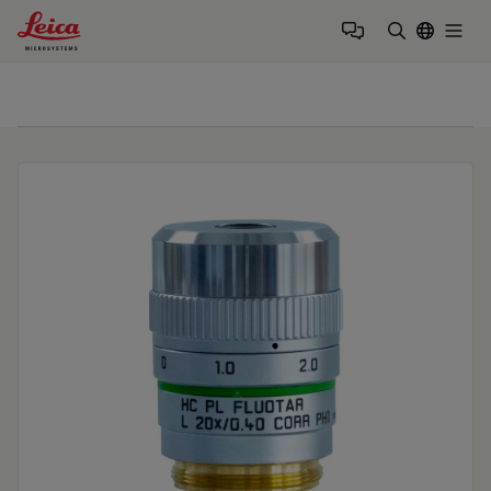
Leica Microsystems Logo
Togg
输入搜索词