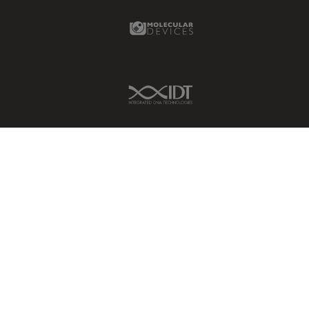
Molecular Devices Link
IDT Link