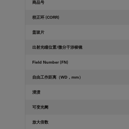
商品号
校正环 (CORR)
盖玻片
出射光瞳位置/微分干涉棱镜
Field Number (FN)
自由工作距离（WD，mm）
浸渍
可变光阑
放大倍数