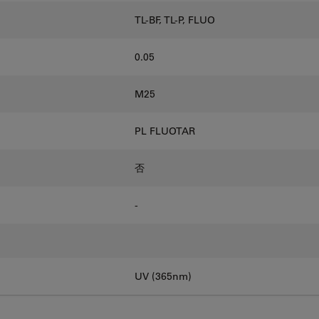
TL-BF, TL-P, FLUO
0.05
M25
PL FLUOTAR
否
-
UV (365nm)