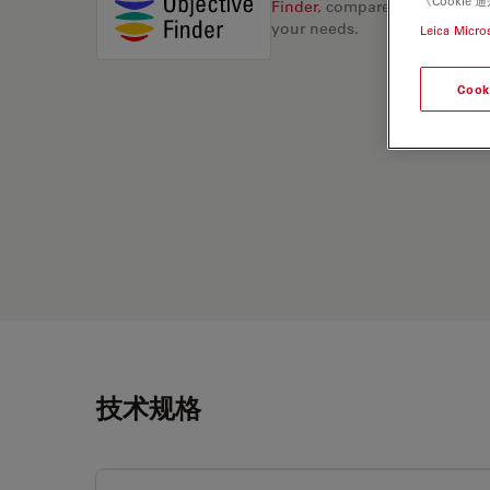
《Cooki
Finder
, compare alternatives, 
your needs.
Leica Micro
Cook
技术规格