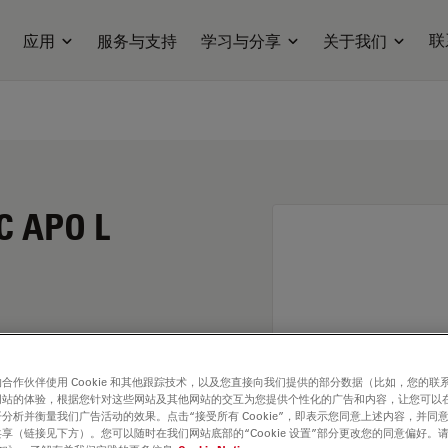
联
应用
服务与支持
学习与分享
关于我们
C APO L
合作伙伴使用 Cookie 和其他跟踪技术，以及您直接向我们提供的部分数据（比如，您的联
网站的体验，根据您针对这些网站及其他网站的交互为您提供个性化的广告和内容，让您可以
分析并衡量我们广告活动的效果。点击“接受所有 Cookie”，即表示您同意上述内容，并同
享（链接见下方）。您可以随时在我们网站底部的“Cookie 设置”部分更改您的同意偏好。
. Explore our
Objective