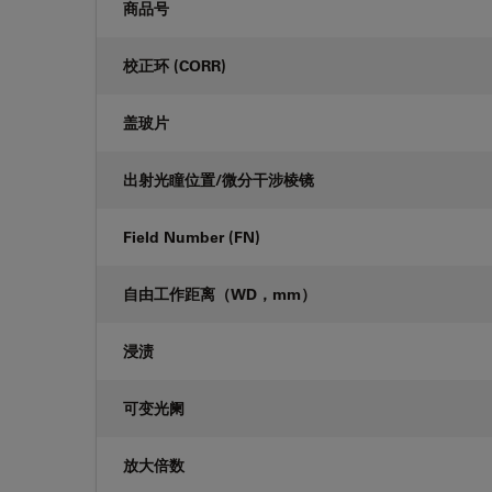
商品号
校正环 (CORR)
盖玻片
出射光瞳位置/微分干涉棱镜
Field Number (FN)
自由工作距离（WD，mm）
浸渍
可变光阑
放大倍数