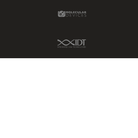
Molecular Devices Link
IDT Link