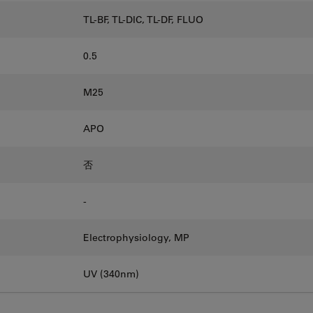
TL-BF, TL-DIC, TL-DF, FLUO
0.5
M25
APO
否
-
Electrophysiology, MP
UV (340nm)