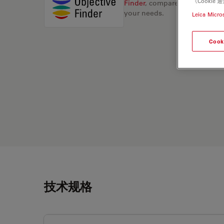
《Cooki
Finder
, compare alternatives, 
your needs.
Leica Micro
Cook
技术规格