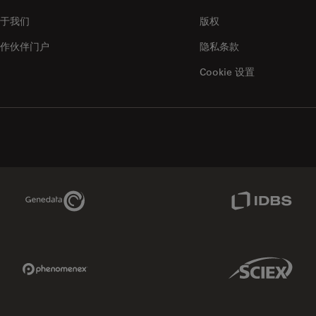
于我们
版权
作伙伴门户
隐私条款
Cookie 设置
服务电话：
成都市锦江区东御街18
400-650-6632
号 百扬大厦1709室
, CN-610063
中国
在谷歌地图中显示
All product lines
Genedata Link
IDBS Link
服务电话：
陕西省西安市雁塔区南二环西段64号
Phenomenex Link
Sciex Link
400-650-6632
凯德广场写字楼8楼09室
, 710065
中国