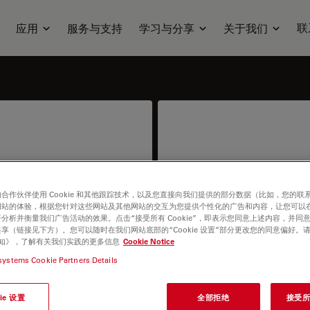
联
应用
服务与支持
学习与分享
关于我们
合作伙伴使用 Cookie 和其他跟踪技术，以及您直接向我们提供的部分数据（比如，您的联
网站的体验，根据您针对这些网站及其他网站的交互为您提供个性化的广告和内容，让您可以
或价格信息。
我需要帮助来确保系统正常
分析并衡量我们广告活动的效果。点击“接受所有 Cookie”，即表示您同意上述内容，并同
享（链接见下方）。您可以随时在我们网站底部的“Cookie 设置”部分更改您的同意偏好。
e 通知》，了解有关我们实践的更多信息
Cookie Notice
systems Cookie Partners Details
ie 设置
全部拒绝
接受所有