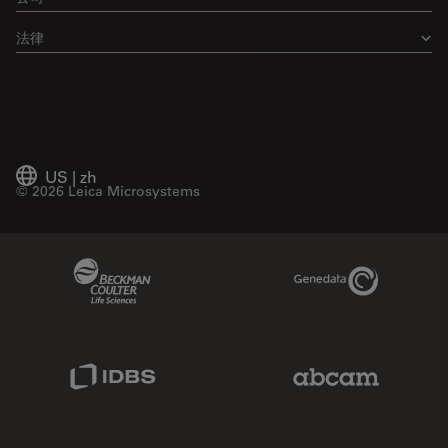
广州国际生物岛星岛环北路1号B2栋501、502单元
徕卡仪器有限公司广州办事处
, CN-510075
法律
中国
在谷歌地图中显示
All product lines
服务电话：
US
|
zh
400-650-6632
© 2026 Leica Microsystems
徕卡显微系统成都办事处
Beckman Coulter Link
Genedata Link
徕卡显微系统办公室
IDBS Link
Abcam Limited
成都市锦江区东御街18
号 百扬大厦1709室
, CN-610063
中国