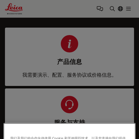
Leica Microsystems Logo
Togg
输入搜索词
产品信息
我需要演示、配置、服务协议或价格信息。
服务与支持
我需要帮助来确保系统正常运行：技术服务、维修、备
我们及我们的合作伙伴使用 Cookie 和其他跟踪技术，以及您直接向我们提供