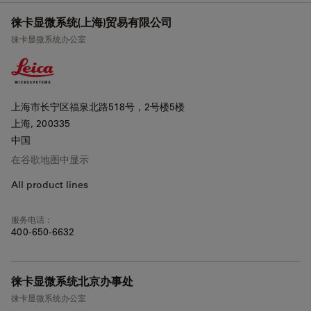
+
徕卡显微系统(上海)贸易有限公司
点击地图启用滚动缩放
徕卡显微系统办公室
−
上海市长宁区福泉北路518号，2号楼5楼
上海
, 200335
中国
在谷歌地图中显示
All product lines
服务电话：
400-650-6632
徕卡显微系统北京办事处
徕卡显微系统办公室