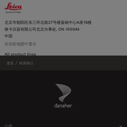
北京市朝阳区东三环北路27号楼嘉铭中心A座19楼
徕卡仪器有限公司北京办事处
, CN-100044
中国
在谷歌地图中显示
Leaflet
|
©
OpenStreetMap
contributors ©
CARTO
All product lines
首页
联系我们
服务电话：
400-650-6632
Danaher Logo
Footer
徕卡显微系统广州办事处
徕卡显微系统办公室
公司