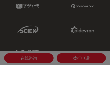
在谷歌地图中显示
Molecular Devices Link
Phenomenex L
All product lines
服务电话：
Sciex Link
Aldevron Link
400-650-6632
徕卡显微系统西安分公司
IDT Link
徕卡显微系统办公室
在线咨询
拨打电话
陕西省西安市雁塔区南二环西段64号凯德广场写字楼8楼
09室
, 710065
中国
在谷歌地图中显示
All product lines