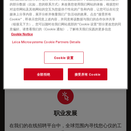
件、升级或软件许可证。
的部分数据（比如，您的联系方式）来改善您使用我们网站的体验，根据您针
对这些网站及其他网站的交互为您提供个性化的广告和内容，让您可以在社交
媒体上分享内容，展开分析并衡量我们广告活动的效果。点击“接受所有
Cookie”，即表示您同意上述内容，并同意将该数据与我们的合作伙伴共享
（链接见下方）。您可以随时在我们网站底部的“Cookie 设置”部分更改您的同
意偏好。请查看我们的《Cookie 通知》，了解有关我们实践的更多信息
Cookie Notice
Leica Microsystems Cookie Partners Details
应用支持
Cookie 设置
我需要有关如何正确操作我的仪器，或者如何在我的仪
器上运行特定应用程序的帮助/培训。
全部拒绝
接受所有 Cookie
职业发展
在我们的在线招聘平台中，全球范围内寻找您心仪的工