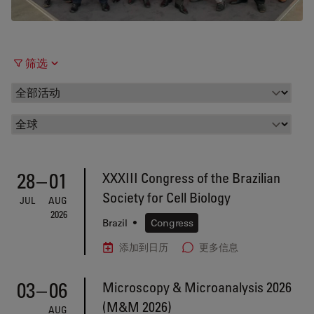
筛选
28
–
01
XXXIII Congress of the Brazilian
Society for Cell Biology
JUL
AUG
2026
Brazil
•
Congress
添加到日历
更多信息
03
–
06
Microscopy & Microanalysis 2026
(M&M 2026)
AUG