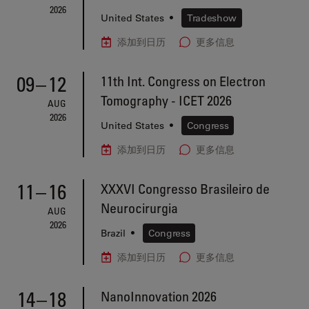
2026
United States
•
Tradeshow
添加到日历
更多信息
09
–
12
11th Int. Congress on Electron
Tomography - ICET 2026
AUG
2026
United States
•
Congress
添加到日历
更多信息
11
–
16
XXXVI Congresso Brasileiro de
Neurocirurgia
AUG
2026
Brazil
•
Congress
添加到日历
更多信息
14
–
18
NanoInnovation 2026