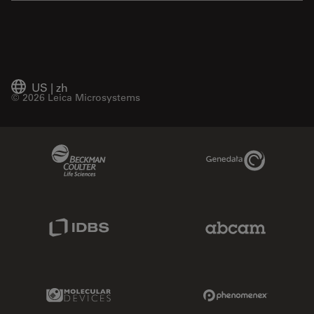
US
|
zh
© 2026 Leica Microsystems
Beckman Coulter Link
Genedata Link
IDBS Link
Abcam Limited
Molecular Devices Link
Phenomenex L