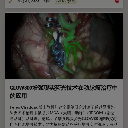
Aug 31, 2020
画廊
AR Surgery
增强现
GLOW800增强现实荧光技术在动脉瘤治疗中
的应用
Feres Chaddad博士教授的这个案例研究讨论了通过显微外
科夹闭术治疗未破裂的MCA（大脑中动脉）和PCOM（后交
通动脉）动脉瘤。这说明了增强现实荧光GLOW800借助实时
血管血流增强技术，对大脑解剖结构获取增强实时视图，在动