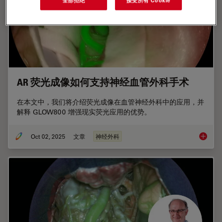
AR 荧光成像如何支持神经血管外科手术
在本文中，我们将介绍荧光成像在血管神经外科中的应用，并
解释 GLOW800 增强现实荧光应用的优势。
Oct 02, 2025
文章
神经外科
AR 荧