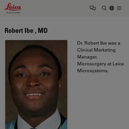
Leica Microsystems Logo
Togg
输入搜索词
Robert Ibe , MD
Dr. Robert Ibe was a
Clinical Marketing
Manager,
Microsurgery at Leica
Microsystems.