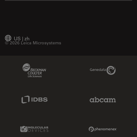
US
|
zh
© 2026 Leica Microsystems
Beckman Coulter Link
Genedata Link
IDBS Link
Abcam Limited
Molecular Devices Link
Phenomenex L