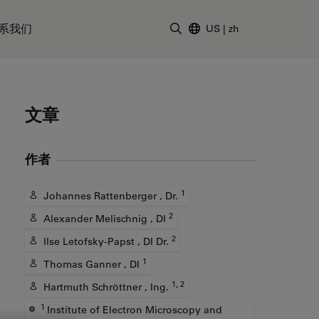
系我们
US
|
zh
输入搜索词
文章
作者
1
Johannes Rattenberger , Dr.
2
Alexander Melischnig , DI
2
Ilse Letofsky-Papst , DI Dr.
1
Thomas Ganner , DI
1, 2
Hartmuth Schröttner , Ing.
1
Institute of Electron Microscopy and