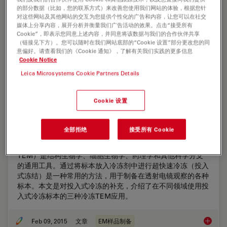
的部分数据（比如，您的联系方式）来改善您使用我们网站的体验，根据您针
对这些网站及其他网站的交互为您提供个性化的广告和内容，让您可以在社交
媒体上分享内容，展开分析并衡量我们广告活动的效果。点击“接受所有
Cookie”，即表示您同意上述内容，并同意将该数据与我们的合作伙伴共享
（链接见下方）。您可以随时在我们网站底部的“Cookie 设置”部分更改您的同
意偏好。请查看我们的《Cookie 通知》，了解有关我们实践的更多信息
Cookie Notice
Leica Microsystems Cookie Partners Details
Cookie 设置
冷冻透射电子显微镜的投入式冷冻技术：应
用
全部拒绝
接受所有 Cookie
低温下观察完全含水、未染色样本的透射电子显微镜（cryo
TEM）是结构生物学、细胞生物学、药理学和其他科学分支
的通用工具。通过将标本放入冷冻剂中进行超快速冷冻（投入
式冻结）是一种常用的方法，用于制备在透射电镜观察的各种
标本。本文是对投入式冷冻的补充，介绍了在不同领域使用投
入式冷冻标本的三种冷冻TEM应用。
Feb 09, 2015
文章
EM样品制备
冷冻透