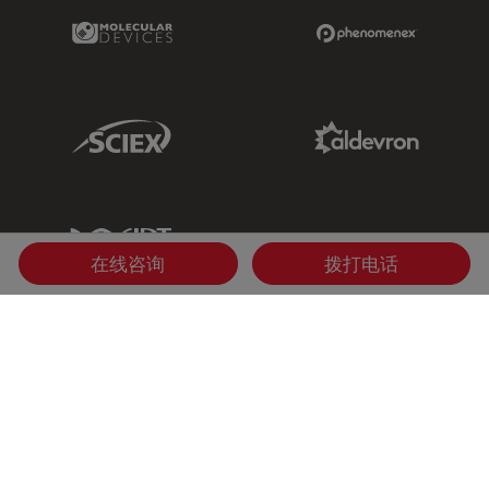
Molecular Devices Link
Phenomenex L
Sciex Link
Aldevron Link
IDT Link
在线咨询
拨打电话