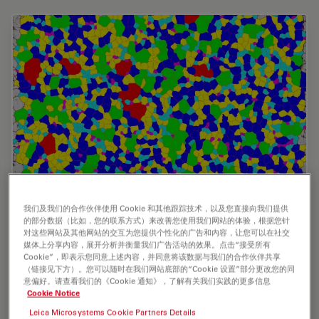
我们及我们的合作伙伴使用 Cookie 和其他跟踪技术，以及您直接向我们提供
的部分数据（比如，您的联系方式）来改善您使用我们网站的体验，根据您针
用于晶粒度分析的倒置显微镜：需要考虑的
对这些网站及其他网站的交互为您提供个性化的广告和内容，让您可以在社交
媒体上分享内容，展开分析并衡量我们广告活动的效果。点击“接受所有
三个因素
Cookie”，即表示您同意上述内容，并同意将该数据与我们的合作伙伴共享
（链接见下方）。您可以随时在我们网站底部的“Cookie 设置”部分更改您的同
微观钢材颗粒尺寸分析有助于确定特定用途（如建造桥梁与铁
意偏好。请查看我们的《Cookie 通知》，了解有关我们实践的更多信息
Cookie Notice
路轨道）下钢合金的质量。本次网络研讨会将介绍样本的制
备、样本的显微镜检测以及使用国际标准对样本的分析。
Leica Microsystems Cookie Partners Details