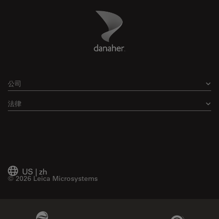
Danaher Logo
Footer
公司
法律
US
|
zh
© 2026 Leica Microsystems
Beckman Coulter Link
Genedata Link