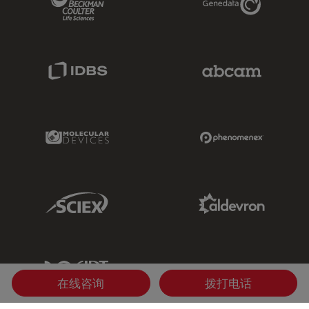
IDBS Link
Abcam Limited
Molecular Devices Link
Phenomenex L
Sciex Link
Aldevron Link
IDT Link
在线咨询
拨打电话