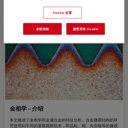
Jul 24, 2020
网络研讨会
谷物
用于晶
Cookie 设置
全部拒绝
接受所有 Cookie
金相学 – 介绍
本文概述了金相学和金属合金的特征分析。合金微观结构的研
究使用到不同的显微观察技术，即晶粒、相、夹杂物等的微观