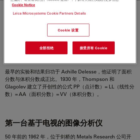
Cookie Notice
图像分析的起源
Leica Microsystems Cookie Partners Details
第一台显微镜的发明不可避免地引发了通过目镜观察物体的
Cookie 设置
大小及其相互关系的问题。另一个同样重要的问题是如何从
二维切片中推断物体的体积。这些定量显微镜问题最初是通
全部拒绝
接受所有 Cookie
过立体学来解决的，而立体学又为图像分析所依据的原理做
出了贡献。
最早的实验和结果归功于 Achille Delesse，他证明了面积
分数与体积分数成正比。1930 年，Thompson 和
Glagolev 建立了开创性的公式 PP（点计数）= LL（线性分
数）= AA（面积分数）= VV（体积分数）。
第一台基于电视的图像分析仪
50 年前的 1962 年，位于剑桥的 Metals Research 公司开