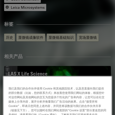
Leica Microsystems
标签
历史
显微镜成像软件
显微镜基础知识
宽场显微镜
相关产品
LAS X Life Science
面向生命科学应用的软件平台
我们及我们的合作伙伴使用 Cookie 和其他跟踪技术，以及您直接向我们提供
的部分数据（比如，您的联系方式）来改善您使用我们网站的体验，根据您针
对这些网站及其他网站的交互为您提供个性化的广告和内容，让您可以在社交
媒体上分享内容，展开分析并衡量我们广告活动的效果。点击“接受所有
Cookie”，即表示您同意上述内容，并同意将该数据与我们的合作伙伴共享
（链接见下方）。您可以随时在我们网站底部的“Cookie 设置”部分更改您的同
意偏好。请查看我们的《Cookie 通知》，了解有关我们实践的更多信息