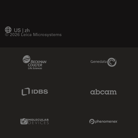
US
|
zh
© 2026 Leica Microsystems
Beckman Coulter Link
Genedata Link
IDBS Link
Abcam Limited
Molecular Devices Link
Phenomenex L