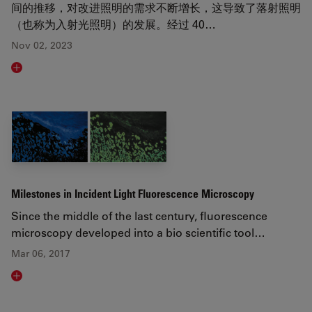
间的推移，对改进照明的需求不断增长，这导致了落射照明
（也称为入射光照明）的发展。经过 40…
Nov 02, 2023
Read article
Milestones in Incident Light Fluorescence Microscopy
Since the middle of the last century, fluorescence
microscopy developed into a bio scientific tool…
Mar 06, 2017
Read article