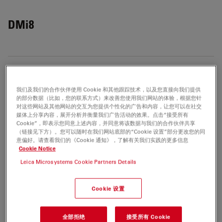
DMi8
什么是倒置显微镜？
Show answer
我们及我们的合作伙伴使用 Cookie 和其他跟踪技术，以及您直接向我们提供
倒置显微镜一般用于哪些行业的试样？
的部分数据（比如，您的联系方式）来改善您使用我们网站的体验，根据您针
Show answer
对这些网站及其他网站的交互为您提供个性化的广告和内容，让您可以在社交
媒体上分享内容，展开分析并衡量我们广告活动的效果。点击“接受所有
Cookie”，即表示您同意上述内容，并同意将该数据与我们的合作伙伴共享
什么是无限远端口？
Show answer
（链接见下方）。您可以随时在我们网站底部的“Cookie 设置”部分更改您的同
意偏好。请查看我们的《Cookie 通知》，了解有关我们实践的更多信息
Cookie Notice
我可以使用 Leica DMi8 进行体外诊断 (IVD) 吗？
Show answer
Leica Microsystems Cookie Partners Details
我想在遮光罩中使用显微镜，需要进行任何修改吗？
Show answer
Cookie 设置
如何使用 Leica DMi8 构建自己的研究解决方案？
Show answer
全部拒绝
接受所有 Cookie