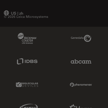
US
|
zh
© 2026 Leica Microsystems
Beckman Coulter Link
Genedata Link
IDBS Link
Abcam Limited
Molecular Devices Link
Phenomenex L
Sciex Link
Aldevron Link