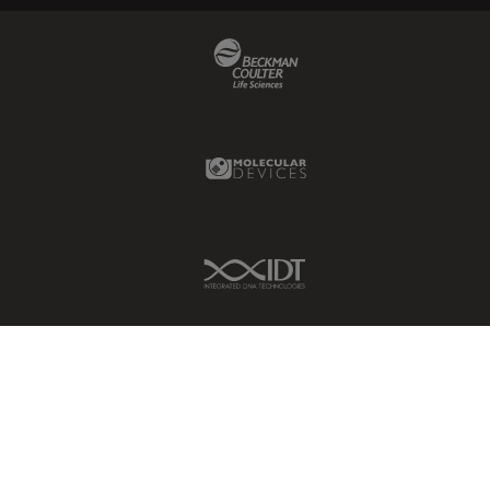
Beckman Coulter Link
Molecular Devices Link
IDT Link