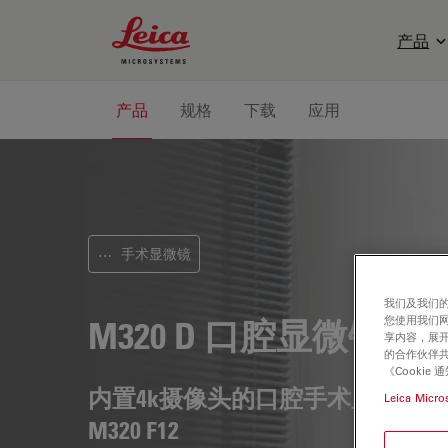
Leica Microsystems Logo
产品
产品
规格
下载
应用
手术显微镜
⋯
我们及我们的
您使用我们
M320 D
口腔显微镜
享内容，展开
的合作伙伴共
《Cooki
内置4k摄像头的口腔手术显微镜
Leica Micro
M320 F12