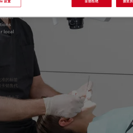
ie 设置
全部拒绝
接受所有
ered in
tions
r local
批准的标签
徕卡销售代
di 博士正