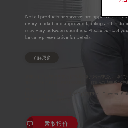
Cook
Not all products or services are approved or off
every market and approved labeling and instruc
may vary between countries. Please contact you
Leica representative for details.
了解更多
并非所有产品或服务在所有市场均获批出售或提供，获得
和指示也有可能因不同的国家而异。详细信息请联系当地
表。
图片中展示的是来自意大利米兰的口腔医生 Giacomo Suar
在使用 M320 口腔显微镜。
索取报价