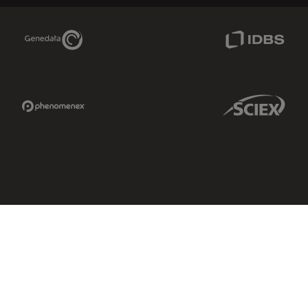
Genedata Link
IDBS Link
Phenomenex Link
Sciex Link