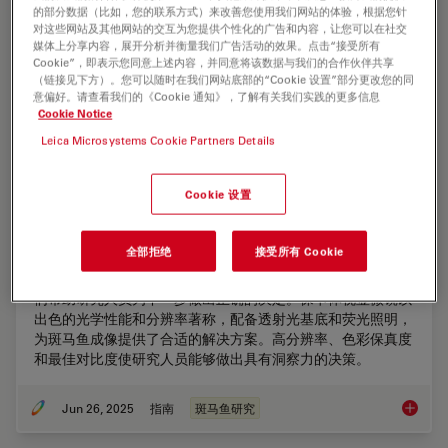
的部分数据（比如，您的联系方式）来改善您使用我们网站的体验，根据您针
对这些网站及其他网站的交互为您提供个性化的广告和内容，让您可以在社交
媒体上分享内容，展开分析并衡量我们广告活动的效果。点击“接受所有
Cookie”，即表示您同意上述内容，并同意将该数据与我们的合作伙伴共享
（链接见下方）。您可以随时在我们网站底部的“Cookie 设置”部分更改您的同
意偏好。请查看我们的《Cookie 通知》，了解有关我们实践的更多信息
Cookie Notice
Leica Microsystems Cookie Partners Details
Cookie 设置
斑马鱼研究指南
全部拒绝
接受所有 Cookie
在斑马鱼研究过程中，尤其是在筛选、分类、处理和成像过程
中，要想获得最佳结果，看到精细的细节和结构非常重要。他
们帮助研究人员为下一步做出正确的决定。徕卡体视显微镜以
出色的光学性能和分辨率著称，配备透射光基底和荧光照明，
为斑马鱼成像提供了合适的解决方案。高分辨率、色彩保真度
和最佳对比度使研究人员能够做出具有洞察力的决策。
Jun 26, 2025
指南
斑马鱼研究
斑马鱼