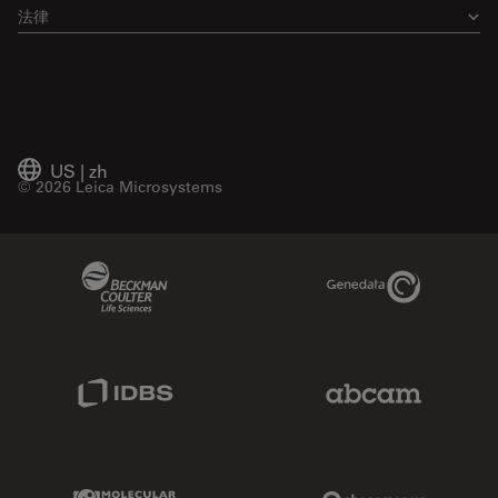
法律
US
|
zh
© 2026 Leica Microsystems
Beckman Coulter Link
Genedata Link
IDBS Link
Abcam Limited
Molecular Devices Link
Phenomenex L