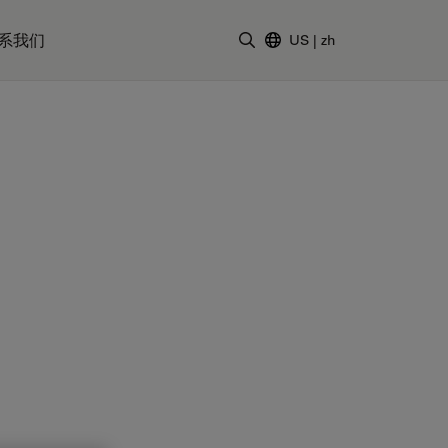
系我们
US
|
zh
输入搜索词