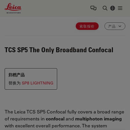
Leica Microsystems Logo
Togg
输入搜索词
索取报价
产品
TCS SP5
The Only Broadband Confocal
归档产品
替换为
SP8 LIGHTNING
The Leica TCS SP5 Confocal fully covers a broad range
of requirements in
confocal
and
multiphoton imaging
with excellent overall performance. The system