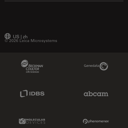
US
|
zh
© 2026 Leica Microsystems
Beckman Coulter Link
Genedata Link
IDBS Link
Abcam Limited
Molecular Devices Link
Phenomenex L