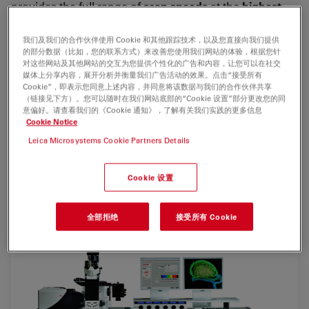
provides the full
range of
scan speeds
at the
highest
resolution
.
我们及我们的合作伙伴使用 Cookie 和其他跟踪技术，以及您直接向我们提供
With its proven,
high-efficiency SP detection
(five
的部分数据（比如，您的联系方式）来改善您使用我们网站的体验，根据您针
对这些网站及其他网站的交互为您提供个性化的广告和内容，让您可以在社交
channels simultaneously)
and optional AOBS (
Acousto
媒体上分享内容，展开分析并衡量我们广告活动的效果。点击“接受所有
Optical Bream Splitter
), the Leica TCS SP5 delivers
Cookie”，即表示您同意上述内容，并同意将该数据与我们的合作伙伴共享
bright, noise-free images with minimal photo damage
（链接见下方）。您可以随时在我们网站底部的“Cookie 设置”部分更改您的同
意偏好。请查看我们的《Cookie 通知》，了解有关我们实践的更多信息
at high speed.
Cookie Notice
Leica Microsystems Cookie Partners Details
The system is also the platform for the new Leica
DM6000 CFS (Confocal Fixed Stage) for
physiologica
l
and
electrophysiological experiments
and for the new
Cookie 设置
super resolution
Leica TCS STED
confocal microscope.
全部拒绝
接受所有 Cookie