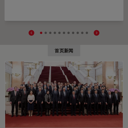
命成像与荧光共振能量转移
首页新闻