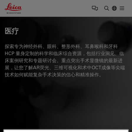
Leica Microsystems Logo
Togg
输入搜索词
医疗
探索专为神经外科、眼科、整形外科、耳鼻喉科和牙科
HCP 量身定制的科学和临床综合资源，包括行业洞见、临
床案例研究和专题研讨会。重点突出手术显微镜的最新进
展，让您了解AR荧光、三维可视化和术中OCT成像等尖端
技术如何赋能复杂手术决策的信心和精准操作。