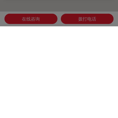
在线咨询
拨打电话
首页
学习与分享
Science Lab
医疗
Danaher Logo
Footer
公司
法律