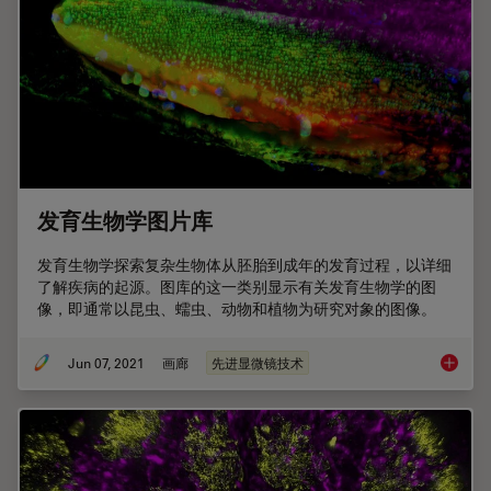
发育生物学图片库
发育生物学探索复杂生物体从胚胎到成年的发育过程，以详细
了解疾病的起源。图库的这一类别显示有关发育生物学的图
像，即通常以昆虫、蠕虫、动物和植物为研究对象的图像。
Jun 07, 2021
画廊
先进显微镜技术
发育生