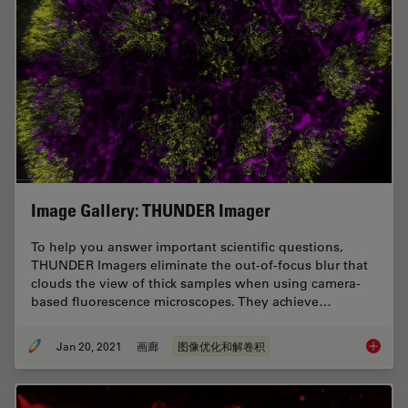
Image Gallery: THUNDER Imager
To help you answer important scientific questions,
THUNDER Imagers eliminate the out-of-focus blur that
clouds the view of thick samples when using camera-
based fluorescence microscopes. They achieve…
Jan 20, 2021
画廊
图像优化和解卷积
Image G