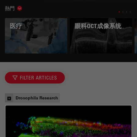
熱門
Show subnavigation
医疗
眼科OCT成像系统
FILTER ARTICLES
Drosophila Research