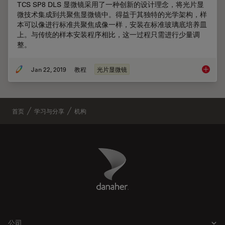
TCS SP8 DLS 显微镜采用了一种创新的设计理念，将光片显
微技术集成到共聚焦显微镜中。得益于其独特的光学架构，样
本可以像进行标准共聚焦成像一样，安装在标准玻璃底培养皿
上。与传统的样本安装程序相比，这一过程只需进行少量调
整。
Jan 22, 2019
教程
光片显微镜
使用旋
首页
学习与分享
机构
Danaher Logo
Footer
公司