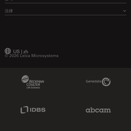
法律
US
|
zh
© 2026 Leica Microsystems
Beckman Coulter Link
Genedata Link
IDBS Link
Abcam Limited