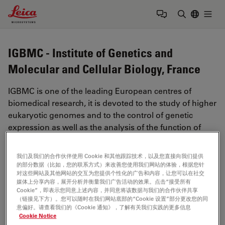
Leica Microsystems Logo
Togg
输入搜索词
IGBMC - Institute of Genetics and
Molecular and Cellular Biology, France
IGBMC is one of the leading European centres of
biomedical research, it is devoted to the study of higher
eukaryotic genomes and to the control of genetic
expression as well as the analysis of the function of
genes and proteins. This knowledge is applied to
studies of human pathologies.
我们及我们的合作伙伴使用 Cookie 和其他跟踪技术，以及您直接向我们提供
的部分数据（比如，您的联系方式）来改善您使用我们网站的体验，根据您针
http://www.igbmc.fr/index_uk.html
对这些网站及其他网站的交互为您提供个性化的广告和内容，让您可以在社交
媒体上分享内容，展开分析并衡量我们广告活动的效果。点击“接受所有
Cookie”，即表示您同意上述内容，并同意将该数据与我们的合作伙伴共享
（链接见下方）。您可以随时在我们网站底部的“Cookie 设置”部分更改您的同
Tags
意偏好。请查看我们的《Cookie 通知》，了解有关我们实践的更多信息
Cookie Notice