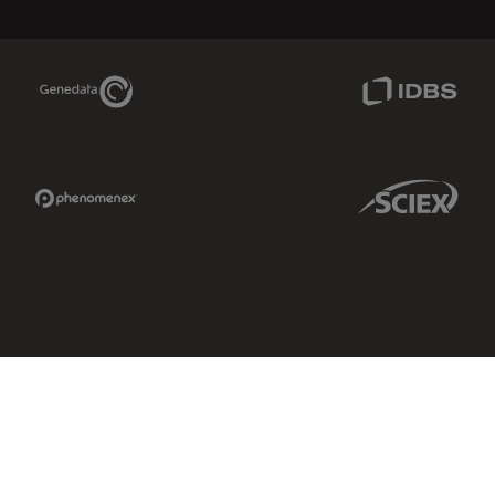
Genedata Link
IDBS Link
Phenomenex Link
Sciex Link