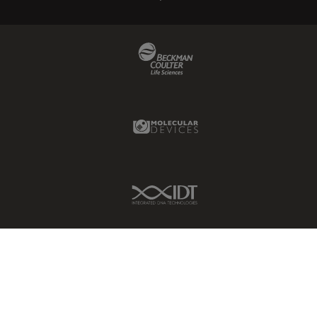
Beckman Coulter Link
Molecular Devices Link
IDT Link