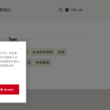
系我们
US
|
zh
输入搜索词
Tags
光学显微镜
生命科学研究
剖析
系方式）来改善
在社交媒体上分
意将该数据与我们
工业和制造业
样品制备
请查看我们的
 Cookie