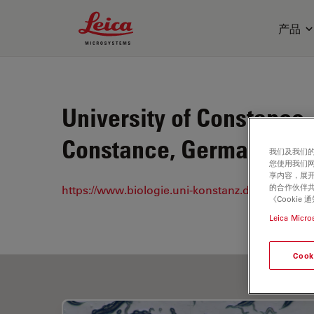
Leica Microsystems Logo
产品
University of Constance
Constance, Germany
我们及我们的
您使用我们
享内容，展开
的合作伙伴共
https://www.biologie.uni-konstanz.de/
《Cooki
Leica Micro
Cook