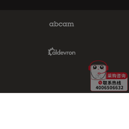
Abcam Limited Link
Aldevron Link