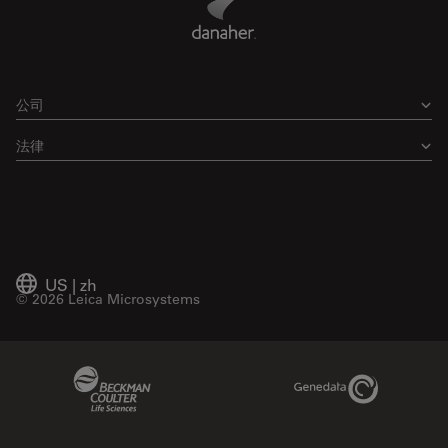
公司
法律
US
|
zh
© 2026 Leica Microsystems
Beckman Coulter Link
Genedata Link