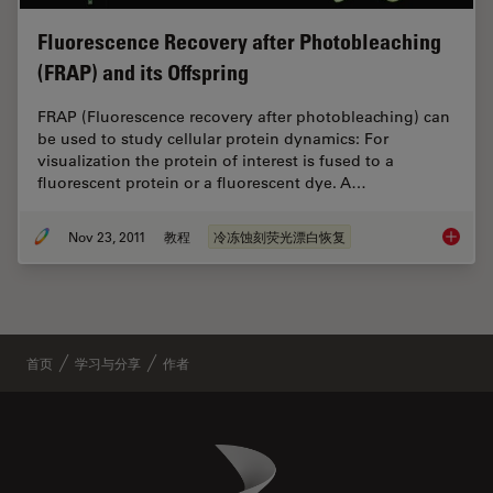
Fluorescence Recovery after Photobleaching
(FRAP) and its Offspring
FRAP (Fluorescence recovery after photobleaching) can
be used to study cellular protein dynamics: For
visualization the protein of interest is fused to a
fluorescent protein or a fluorescent dye. A…
Nov 23, 2011
教程
冷冻蚀刻荧光漂白恢复
Fluores
首页
学习与分享
作者
Danaher Logo
Footer