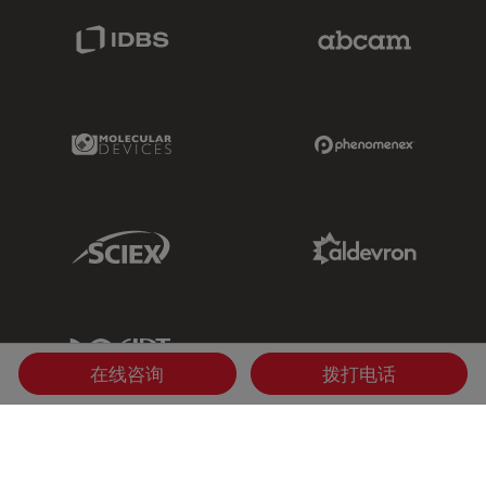
IDBS Link
Abcam Limited
Molecular Devices Link
Phenomenex L
Sciex Link
Aldevron Link
IDT Link
在线咨询
拨打电话