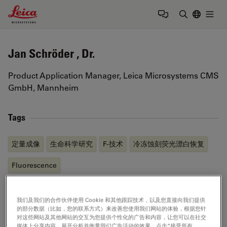
Leica Microsystems Logo
Togg
输入搜索词
Jan Schröder , Dr.
Product Application Manager, Leica Microsystems CMS
GmbH, Mannheim
Tags
定量成像
生命科学研究
F-技术
冷冻蚀刻荧光漂白恢复
Fluorescence
我们及我们的合作伙伴使用 Cookie 和其他跟踪技术，以及您直接向我们提供
Send me an email
的部分数据（比如，您的联系方式）来改善您使用我们网站的体验，根据您针
对这些网站及其他网站的交互为您提供个性化的广告和内容，让您可以在社交
媒体上分享内容，展开分析并衡量我们广告活动的效果。点击“接受所有