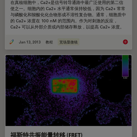
在真核细胞中，Ca2+是信号转导通路中最广泛使用的第二信
使之一。细胞内的 Ca2+ 水平通常保持较低，因为 Ca2+ 常常
与磷酸化和羧酸化化合物形成不溶性复合物。通常，细胞质中
的 Ca2+ 浓度在 100 nM 的范围内。作为对刺激的反应，
Ca2+ 可以从外部介质或内部储存释放，以提高 Ca2+ 浓度。
Jan 13, 2013
教程
宽场显微镜
使用钙指
福斯特共振能量转移 (FRET)