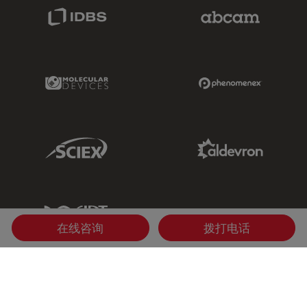
IDBS Link
Abcam Limited
Molecular Devices Link
Phenomenex L
Sciex Link
Aldevron Link
IDT Link
在线咨询
拨打电话