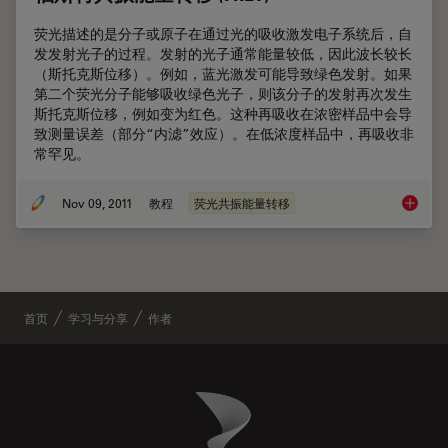
荧光描述的是分子或原子在通过光的吸收激发电子系统后，自
发发射光子的过程。发射的光子通常能量较低，因此波长较长
（斯托克斯位移）。例如，蓝光激发可能导致绿色发射。如果
第二个荧光分子能够吸收绿色光子，则该分子的发射再次发生
斯托克斯位移，例如变为红色。这种再吸收在浓密样品中会导
致测量误差（部分“内滤”效应）。在低浓度样品中，再吸收非
常罕见。
Nov 09, 2011
教程
荧光共振能量转移
福斯特共
首页
学习与分享
作者
Danaher Logo
Footer