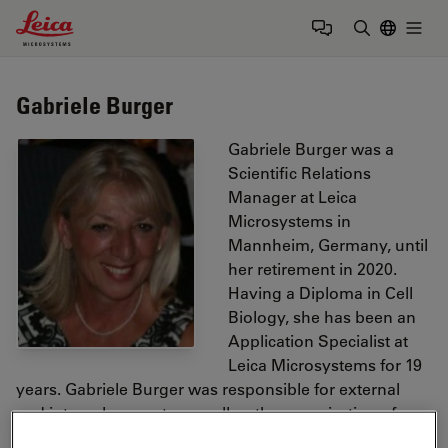
Leica Microsystems Logo
Togg
输入搜索词
Gabriele Burger
Gabriele Burger was a
Scientific Relations
Manager at Leica
Microsystems in
Mannheim, Germany, until
her retirement in 2020.
Having a Diploma in Cell
Biology, she has been an
Application Specialist at
Leica Microsystems for 19
years. Gabriele Burger was responsible for external
and internal requests as well as the organization of
trainings, workshops and congresses. She cooperated