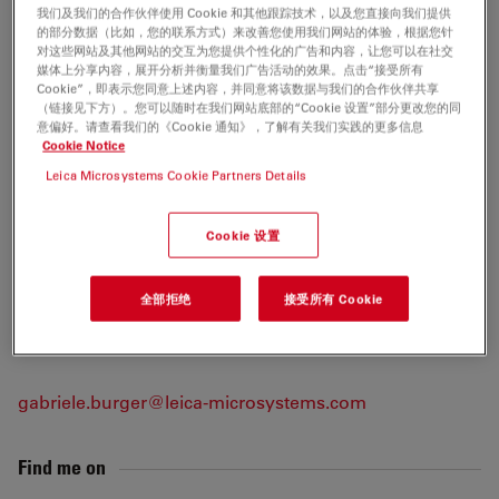
with key customers and was involved in international
我们及我们的合作伙伴使用 Cookie 和其他跟踪技术，以及您直接向我们提供
的部分数据（比如，您的联系方式）来改善您使用我们网站的体验，根据您针
development processes. She has a wide knowledge of
对这些网站及其他网站的交互为您提供个性化的广告和内容，让您可以在社交
all the generations of Leica Microsystems’ Confocal
媒体上分享内容，展开分析并衡量我们广告活动的效果。点击“接受所有
Cookie”，即表示您同意上述内容，并同意将该数据与我们的合作伙伴共享
Microscopes.
（链接见下方）。您可以随时在我们网站底部的“Cookie 设置”部分更改您的同
意偏好。请查看我们的《Cookie 通知》，了解有关我们实践的更多信息
Cookie Notice
Tags
Leica Microsystems Cookie Partners Details
生命科学研究
定量成像
荧光寿命成像显微镜（FLIM）
Cookie 设置
F-技术
共聚焦显微镜
全部拒绝
接受所有 Cookie
Send me an email
gabriele.burger@leica-microsystems.com
Find me on