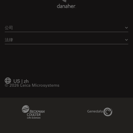
公司
法律
US
|
zh
© 2026 Leica Microsystems
Beckman Coulter Link
Genedata Link