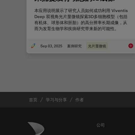
本应用说明展示了研究人员如何成功利用 Viventis
Deep 双视角光片显微镜探索3D多细胞模型（包括
有机体、球形体和胚胎）的高分辨率长期成像，从
而为发育生物学和疾病研究带来新的可能性。
Sep 03, 2025
案例研究
光片显微镜
来
首页
学习与分享
作者
Footer
Danaher Logo
公司