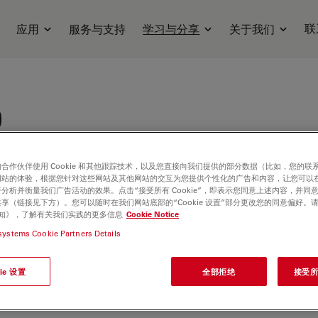
联
应用
服务与支持
学习与分享
关于我们
D
otto is Application Manager for Viventis
合作伙伴使用 Cookie 和其他跟踪技术，以及您直接向我们提供的部分数据（比如，您的联
 Leica Microsystems.
网站的体验，根据您针对这些网站及其他网站的交互为您提供个性化的广告和内容，让您可以
分析并衡量我们广告活动的效果。点击“接受所有 Cookie”，即表示您同意上述内容，并同
享（链接见下方）。您可以随时在我们网站底部的“Cookie 设置”部分更改您的同意偏好。
e 通知》，了解有关我们实践的更多信息
Cookie Notice
systems Cookie Partners Details
ie 设置
全部拒绝
接受所有