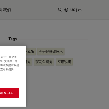
系我们
US
|
zh
输入搜索词
Tags
活体全生物成像
先进显微镜技术
系方式）来改善
在社交媒体上分
生命科学研究
斑马鱼研究
应用说明
意将该数据与我们
请查看我们的
 Cookie