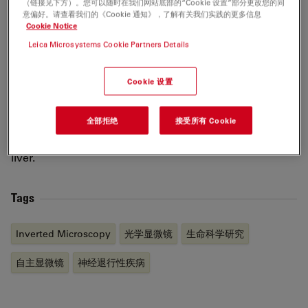
（链接见下方）。您可以随时在我们网站底部的“Cookie 设置”部分更改您的同
cells and intestinal organoids), and brain microvascular
意偏好。请查看我们的《Cookie 通知》，了解有关我们实践的更多信息
endothelial cells. These cells are expected to use for
Cookie Notice
pharmacokinetic and/or toxicological studies as models
Leica Microsystems Cookie Partners Details
of the liver, small intestine, and blood-brain barrier. In
particular, human iPS cell-derived intestinal epithelial
Cookie 设置
cells were commercially available and used by
pharmaceutical and food companies. Recently, he has
全部拒绝
接受所有 Cookie
been developing a microphysiological system, which is
a perfusion device connecting the small intestine and
liver.
Tags
Inverted Microscopy
光学显微镜
生命科学研究
自主显微镜
神经退行性疾病