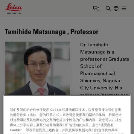
Leica Microsystems Logo
Togg
输入搜索词
Tamihide Matsunaga , Professor
Dr. Tamihide
Matsunaga is a
professor at Graduate
School of
Pharmaceutical
Sciences, Nagoya
City University. His
research interests are
differentiation of
pluripotent stem cells
我们及我们的合作伙伴使用 Cookie 和其他跟踪技术，以及您直接向我们提供
的部分数据（比如，您的联系方式）来改善您使用我们网站的体验，根据您针
and development of microphysiological system. He
对这些网站及其他网站的交互为您提供个性化的广告和内容，让您可以在社交
developed a method to differentiate human iPS cells
媒体上分享内容，展开分析并衡量我们广告活动的效果。点击“接受所有
into hepatocytes, intestinal cells (intestinal epithelial
Cookie”，即表示您同意上述内容，并同意将该数据与我们的合作伙伴共享