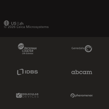
US
|
zh
© 2026 Leica Microsystems
Beckman Coulter Link
Genedata Link
IDBS Link
Abcam Limited
Molecular Devices Link
Phenomenex L