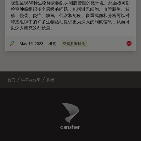
视觉呈现30种生物标志物以探测胰管癌的微环境。此面板可以
检查肿瘤组织多个层级的问题，包括淋巴细胞、血管新生、转
移、侵袭、炎症、缺氧、代谢和免疫。多重成像和分析可以对
肿瘤组织中的许多生物活动提供更为深入的洞察信息，从而可
以深入研究这些信息。
May 16, 2023
概览
空间多重检测
借助多
首页
学习与分享
作者
Danaher Logo
Footer