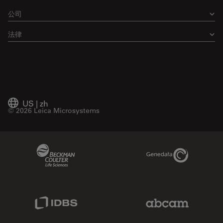
公司
法律
US
|
zh
© 2026 Leica Microsystems
Beckman Coulter Link
Genedata Link
IDBS Link
Abcam Limited