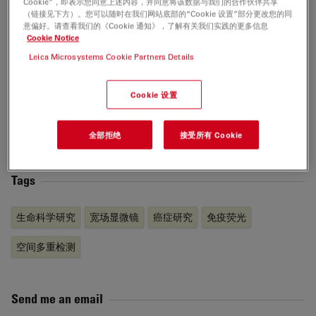
Cookie”，即表示您同意上述内容，并同意将该数据与我们的合作伙伴共享
engineer at NeoPath, Inc. developing software for an
（链接见下方）。您可以随时在我们网站底部的“Cookie 设置”部分更改您的同
automatic papsmear-screening diagnostic device. In
意偏好。请查看我们的《Cookie 通知》，了解有关我们实践的更多信息
Cookie Notice
1999 he helped to co-found SVision and managed its
Leica Microsystems Cookie Partners Details
software team until he joined Leica in 2021.
Tuan graduated from the University of Washington with
Cookie 设置
a Bachelor of Science degree in Computer Science and
Engineering (1991) and a Master of Science degree in
全部拒绝
接受所有 Cookie
Electrical Engineering (1992).
Tags
生命科学研究
宽场显微镜
癌症研究
免疫荧光
空间多重检测
Send me an email