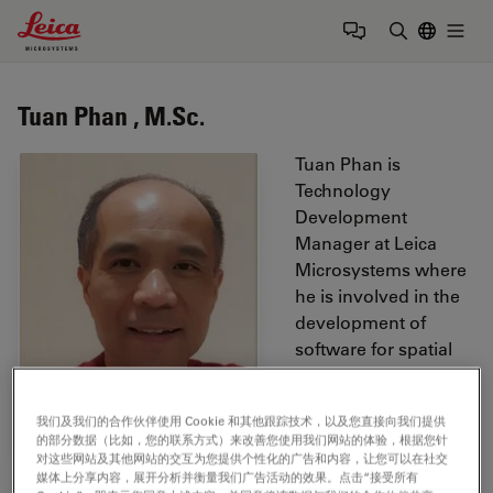
Leica Microsystems Logo
Togg
输入搜索词
Tuan Phan , M.Sc.
Tuan Phan is
Technology
Development
Manager at Leica
Microsystems where
he is involved in the
development of
software for spatial
multi-omics analysis
and insight
我们及我们的合作伙伴使用 Cookie 和其他跟踪技术，以及您直接向我们提供
generation. Tuan
的部分数据（比如，您的联系方式）来改善您使用我们网站的体验，根据您针
began his career in
对这些网站及其他网站的交互为您提供个性化的广告和内容，让您可以在社交
媒体上分享内容，展开分析并衡量我们广告活动的效果。点击“接受所有
1992 as a software