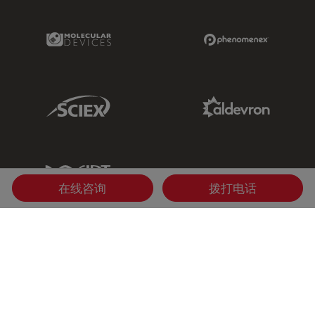
Molecular Devices Link
Phenomenex L
Sciex Link
Aldevron Link
IDT Link
在线咨询
拨打电话