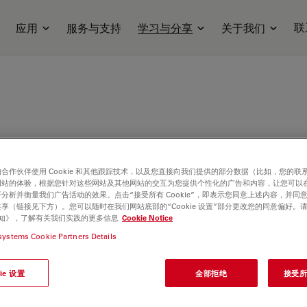
联
应用
服务与支持
学习与分享
关于我们
Biochemistry at the University of Ulm and
ciences at the University of Heidelberg. She got
合作伙伴使用 Cookie 和其他跟踪技术，以及您直接向我们提供的部分数据（比如，您的联
网站的体验，根据您针对这些网站及其他网站的交互为您提供个性化的广告和内容，让您可以
 field of Molecular and Cellular Biology from the
分析并衡量我们广告活动的效果。点击“接受所有 Cookie”，即表示您同意上述内容，并同
 Research Center in Heidelberg. Sarah joined
享（链接见下方）。您可以随时在我们网站底部的“Cookie 设置”部分更改您的同意偏好。
e 通知》，了解有关我们实践的更多信息
Cookie Notice
stems in 2022 as Research Scientist working on
using confocal microscopy.
systems Cookie Partners Details
ie 设置
全部拒绝
接受所有