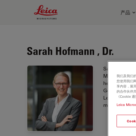
Leica Microsystems Logo
产品
Sarah Hofmann , Dr.
Sarah studied 
Molecular Bios
我们及我们的
您使用我们
her PhD in the
享内容，展开
German Cancer
的合作伙伴共
《Cooki
Leica Microsy
multiplexing 
Leica Micro
Cook