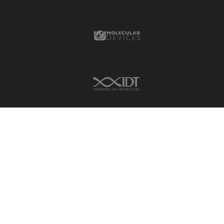
Molecular Devices Link
IDT Link