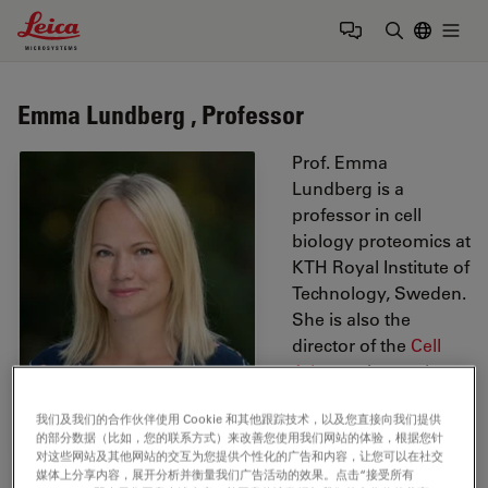
Leica Microsystems Logo
Togg
输入搜索词
Emma Lundberg , Professor
Prof. Emma
Lundberg is a
professor in cell
biology proteomics at
KTH Royal Institute of
Technology, Sweden.
She is also the
director of the
Cell
Atlas
, an integral part
of the Swedish-based
我们及我们的合作伙伴使用 Cookie 和其他跟踪技术，以及您直接向我们提供
Human Protein Atlas
的部分数据（比如，您的联系方式）来改善您使用我们网站的体验，根据您针
(HPA) program, an
对这些网站及其他网站的交互为您提供个性化的广告和内容，让您可以在社交
open-source
媒体上分享内容，展开分析并衡量我们广告活动的效果。点击“接受所有