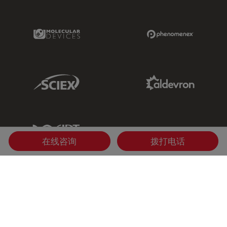
Molecular Devices Link
Phenomenex L
Sciex Link
Aldevron Link
IDT Link
在线咨询
拨打电话