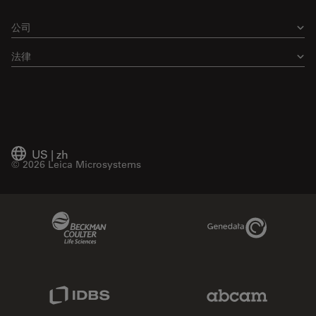
公司
法律
US
|
zh
© 2026 Leica Microsystems
Beckman Coulter Link
Genedata Link
IDBS Link
Abcam Limited