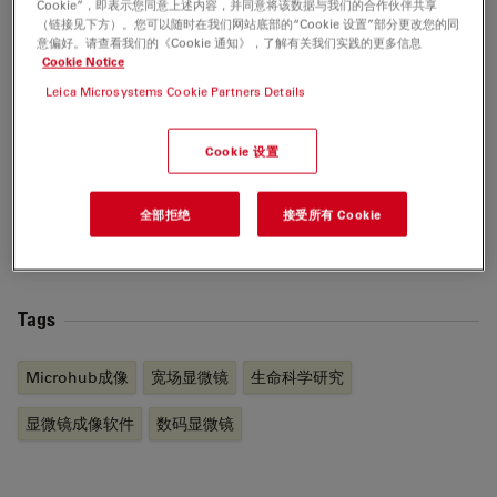
Cookie”，即表示您同意上述内容，并同意将该数据与我们的合作伙伴共享
resource for human proteome exploration. As part of
（链接见下方）。您可以随时在我们网站底部的“Cookie 设置”部分更改您的同
the HPA, the Cell Atlas project provides high-resolution
意偏好。请查看我们的《Cookie 通知》，了解有关我们实践的更多信息
Cookie Notice
images of the expression and spatio-temporal
distribution of RNA and proteins in human cell lines.
Leica Microsystems Cookie Partners Details
Prof. Lundberg was the recipient of the annual prize
(2017) of the Swedish National Association of Chemical
Cookie 设置
Engineers (SKR), awarded for her innovative research
in mapping the human proteome. She is also a
全部拒绝
接受所有 Cookie
Wallenberg Academy Fellow (category technology,
2017-2021).
Tags
Microhub成像
宽场显微镜
生命科学研究
显微镜成像软件
数码显微镜