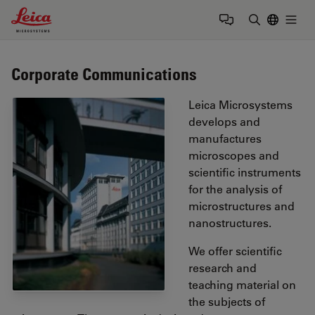
Leica Microsystems Logo
Togg
输入搜索词
Corporate Communications
Leica Microsystems
develops and
manufactures
microscopes and
scientific instruments
for the analysis of
microstructures and
nanostructures.
We offer scientific
research and
teaching material on
the subjects of