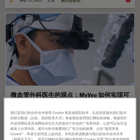
空间蛋
微血管外科医生的观点：MyVeo 如何实现可
视化变革
我们及我们的合作伙伴使用 Cookie 和其他跟踪技术，以及您直接向我们提供
在这篇文章中，耳鼻喉科医生、头颈部整形外科医生 Andrew
的部分数据（比如，您的联系方式）来改善您使用我们网站的体验，根据您针
T. Huang 博士（医学博士、FACS）分享了使用徕卡微系统公
对这些网站及其他网站的交互为您提供个性化的广告和内容，让您可以在社交
司 MyVeo 头戴显示器进行数字 3D 手术可视化如何改变他的
媒体上分享内容，展开分析并衡量我们广告活动的效果。点击“接受所有
Cookie”，即表示您同意上述内容，并同意将该数据与我们的合作伙伴共享
临床实践。对于微血管和神经修复手术，他讨论了如何在手术
（链接见下方）。您可以随时在我们网站底部的“Cookie 设置”部分更改您的同