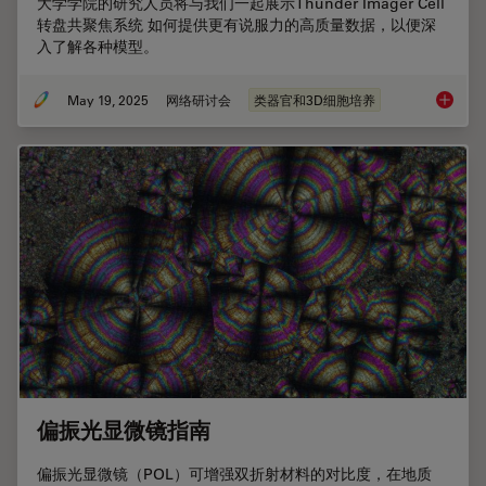
大学学院的研究人员将与我们一起展示Thunder Imager Cell
转盘共聚焦系统 如何提供更有说服力的高质量数据，以便深
入了解各种模型。
May 19, 2025
网络研讨会
类器官和3D细胞培养
揭开类
偏振光显微镜指南
偏振光显微镜（POL）可增强双折射材料的对比度，在地质