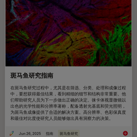
斑马鱼研究指南
在斑马鱼研究过程中，尤其是在筛选、分类、处理和成像过程
中，要想获得最佳结果，看到精细的细节和结构非常重要。他
们帮助研究人员为下一步做出正确的决定。徕卡体视显微镜以
出色的光学性能和分辨率著称，配备透射光基底和荧光照明，
为斑马鱼成像提供了合适的解决方案。高分辨率、色彩保真度
和最佳对比度使研究人员能够做出具有洞察力的决策。
Jun 26, 2025
指南
斑马鱼研究
斑马鱼