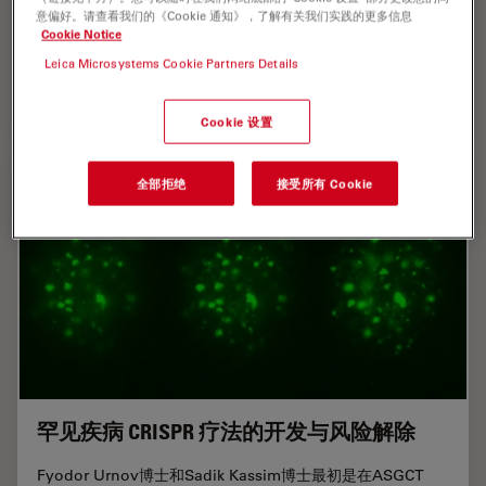
过程中以舒适放松的姿势帮助自己集中注意力、进行训练并与
意偏好。请查看我们的《Cookie 通知》，了解有关我们实践的更多信息
手术室团队合作。手术可视化显示器还可与手术室无缝集成。
Cookie Notice
了解数字 3D…
Leica Microsystems Cookie Partners Details
Sep 08, 2025
文章
整形外科
微血管外
Cookie 设置
全部拒绝
接受所有 Cookie
罕见疾病 CRISPR 疗法的开发与风险解除
Fyodor Urnov博士和Sadik Kassim博士最初是在ASGCT