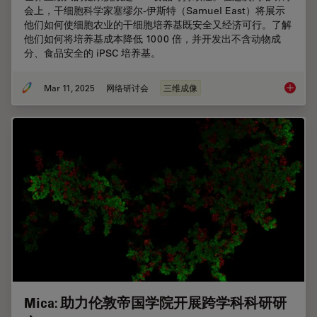
会上，干细胞科学家塞缪尔-伊斯特（Samuel East）将展示
他们如何使细胞农业的干细胞培养基既安全又经济可行。了解
他们如何将培养基成本降低 1000 倍，并开发出不含动物成
分、食品安全的 iPSC 培养基。
Mar 11, 2025
网络研讨会
三维成像
利用新
Mica: 助力伦敦帝国学院开展跨学科科研研