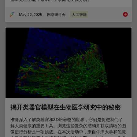
May 22, 2025
网络研讨会
人工智能
利用人
揭开类器官模型在生物医学研究中的秘密
准备深入了解类器官和3D培养物的世界，它们是促进我们了
解人类健康的重要工具。浏览这些复杂的结构并获取清晰的图
像进行分析是一项挑战。在本次活动中，来自牛津大学和伦敦