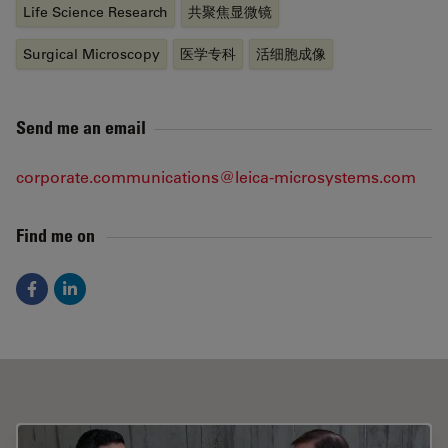
Life Science Research
共聚焦显微镜
Surgical Microscopy
医学专科
活细胞成像
Send me an email
corporate.communications@leica-microsystems.com
Find me on
Facebook
LinkedIn