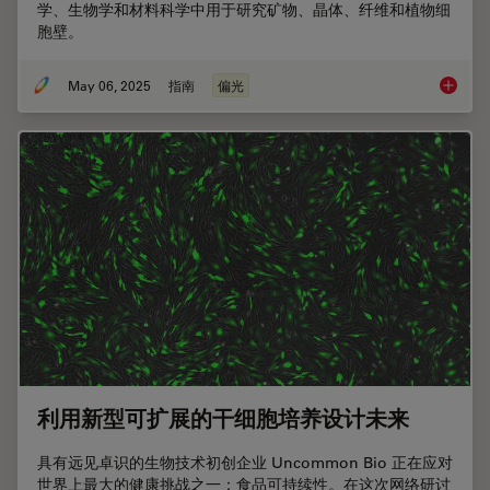
学、生物学和材料科学中用于研究矿物、晶体、纤维和植物细
胞壁。
May 06, 2025
指南
偏光
偏振光
利用新型可扩展的干细胞培养设计未来
具有远见卓识的生物技术初创企业 Uncommon Bio 正在应对
世界上最大的健康挑战之一：食品可持续性。在这次网络研讨