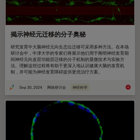
揭示神经元迁移的分子奥秘
研究发育中大脑神经元向生态位迁移可采用多种方法。在本场
研讨会中，牛津大学的专家们将展示他们用于阐明神经发育期
间神经元向皮层功能层迁移的分子机制的显微技术与实验方
法。理解这些过程将有助于更深入地认识健康大脑的发育机
制，并可能为神经发育障碍提供更优治疗方案。
Sep 30, 2024
网络研讨会
神经科学
揭示神