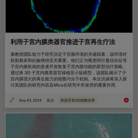
利用子宫内膜类器官推进子宫再生疗法
康教授团队致力于研究决定子宫微环境的关键因素，该环境对
胚胎着床和妊娠维持至关重要。他们正为罹患阿什曼综合征等
子宫内膜疾病的患者开发恢复子宫内膜功能的新型治疗策略。
通过将 3D 子宫内膜类器官移植至小鼠模型，该团队揭示了子
宫内膜强大的再生能力的细胞与分子机制。本次访谈将深入探
讨其团队的研究内容及Mica在研究中所发挥的重要作用。
Sep 03, 2024
采访
类器官和3D细胞培养
利用子