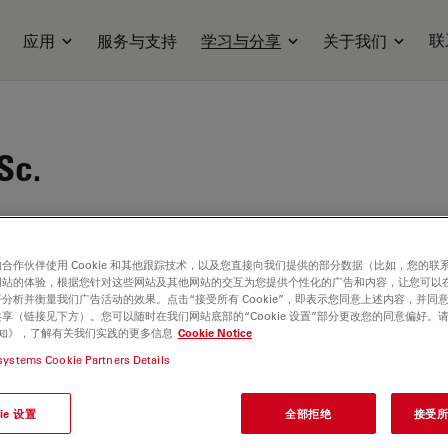
联
应用
服务与支持
学习与分享
关于我们
Sc.
g a Master Degree in Biological Sciences, from 2010
tina Manzalini acquired an experience and specific
合作伙伴使用 Cookie 和其他跟踪技术，以及您直接向我们提供的部分数据（比如，您的联
e field of criminalistics, working as technical
网站的体验，根据您针对这些网站及其他网站的交互为您提供个性化的广告和内容，让您可以
n the Forensic Pathology and Forensic Ballistics
分析并衡量我们广告活动的效果。点击“接受所有 Cookie”，即表示您同意上述内容，并同
享（链接见下方）。您可以随时在我们网站底部的“Cookie 设置”部分更改您的同意偏好。
n Bologna, directed by Prof. Corrado Cipolla
e 通知》，了解有关我们实践的更多信息
Cookie Notice
mer professor at the University of Chieti. During this
systems Cookie Partners Details
ntegrated and deepened her knowledge, following a
 firstly focused on general criminalistics, and
ie 设置
全部拒绝
接受所有
red more in detail on Forensic Ballistics. In this
d, she studies all aspects related to firearms in