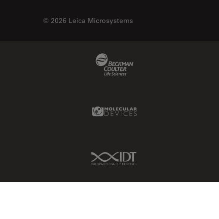
© 2026 Leica Microsystems
Beckman Coulter Link
Molecular Devices Link
IDT Link