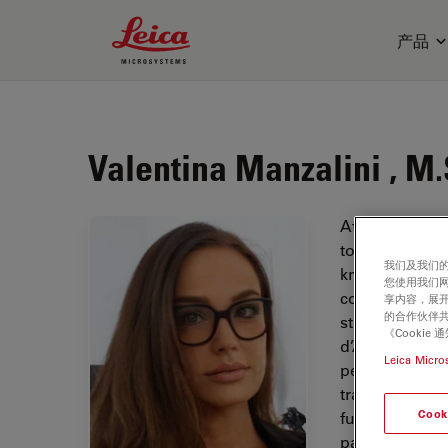
Leica Microsystems Logo
产品
Valentina Manzalini , M.
After obtainin
to 2016, Valen
我们及我们的
knowledge in th
您使用我们
collaborator i
享内容，展开
的合作伙伴共
study, based i
《Cooki
d’Abruzzo, for
Leica Micro
period, she i
training course
Cook
further on cent
particular fiel