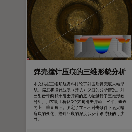
弹壳撞针压痕的三维形貌分析
本文根据三维形貌资料讨论了射击后弹壳底火帽形
貌、扁度和撞针压痕（弹坑）深度的分析情况。对
已射击弹药和未射击弹药的底火帽进行了三维形貌
分析。用左轮手枪从3个方向射击弹药：水平、垂直
向上、垂直向下。测定了在三种射击条件下底火帽
扁度的变化、撞针压痕的深度以及个别特征的可辨
性。