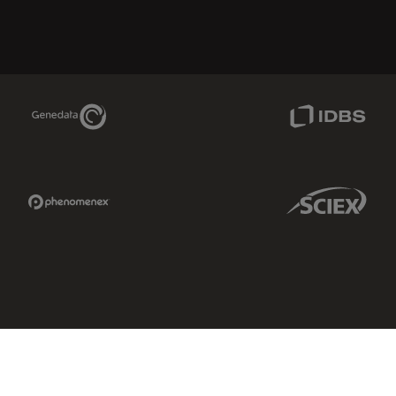
Genedata Link
IDBS Link
Phenomenex Link
Sciex Link