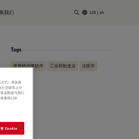
系我们
US
|
zh
输入搜索词
Tags
显微镜成像软件
工业和制造业
法医学
系方式）来改善
在社交媒体上分
意将该数据与我们
请查看我们的
 Cookie