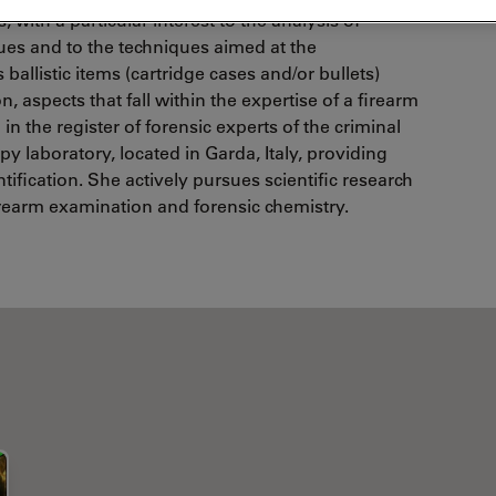
, with a particular interest to the analysis of
ues and to the techniques aimed at the
 ballistic items (cartridge cases and/or bullets)
, aspects that fall within the expertise of a firearm
n the register of forensic experts of the criminal
 laboratory, located in Garda, Italy, providing
tification. She actively pursues scientific research
 firearm examination and forensic chemistry.