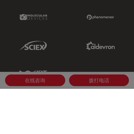
Molecular Devices Link
Phenomenex L
Sciex Link
Aldevron Link
IDT Link
在线咨询
拨打电话