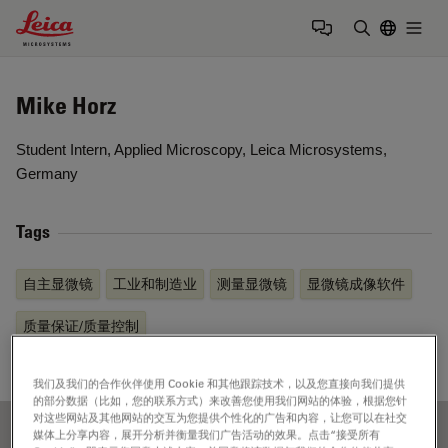
Leica Microsystems Logo
Togg
输入搜索词
Mike Horz
Student Intern, Applied Microscopy, Leica Microsystems,
Germany
Tags
自主显微镜
工业和制造业
测量显微镜
显微镜成像软件
质量保证/质量控制
我们及我们的合作伙伴使用 Cookie 和其他跟踪技术，以及您直接向我们提供
的部分数据（比如，您的联系方式）来改善您使用我们网站的体验，根据您针
对这些网站及其他网站的交互为您提供个性化的广告和内容，让您可以在社交
媒体上分享内容，展开分析并衡量我们广告活动的效果。点击“接受所有