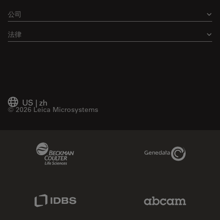
公司
法律
US
|
zh
© 2026 Leica Microsystems
Beckman Coulter Link
Genedata Link
IDBS Link
Abcam Limited