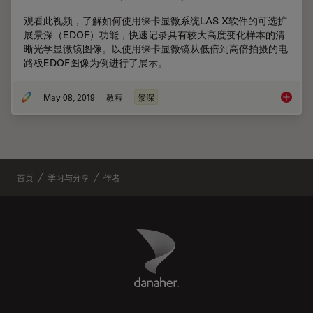
观看此视频，了解如何使用徕卡显微系统LAS X软件的可选扩
展景深（EDOF）功能，快速记录具有较大高度变化样本的清
晰光学显微镜图像。以使用徕卡显微镜从低倍到高倍拍摄的电
路板EDOF图像为例进行了展示。
May 08, 2019
教程
景深
如何创建
首页
学习与分享
作者
Danaher Logo
Footer