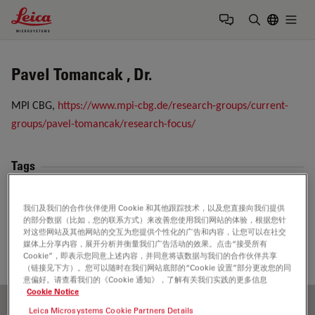
Leica Microsystems Logo
Togg
输入搜索词
Pavel Tomancak , Dr.
MPI CBG,
https://www.mpi-cbg.de/research-groups/current-
groups/pavel-tomancak/research-focus/
Tags
生命科学研究
类器官和3D细胞培养
样品制备
模式生物
我们及我们的合作伙伴使用 Cookie 和其他跟踪技术，以及您直接向我们提供
的部分数据（比如，您的联系方式）来改善您使用我们网站的体验，根据您针
光片显微镜
对这些网站及其他网站的交互为您提供个性化的广告和内容，让您可以在社交
媒体上分享内容，展开分析并衡量我们广告活动的效果。点击“接受所有
Cookie”，即表示您同意上述内容，并同意将该数据与我们的合作伙伴共享
（链接见下方）。您可以随时在我们网站底部的“Cookie 设置”部分更改您的同
意偏好。请查看我们的《Cookie 通知》，了解有关我们实践的更多信息
Cookie Notice
Leica Microsystems Cookie Partners Details