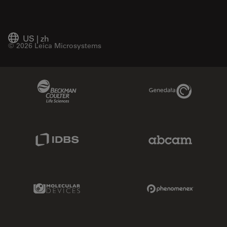
US
|
zh
© 2026 Leica Microsystems
Beckman Coulter Link
Genedata Link
IDBS Link
Abcam Limited
Molecular Devices Link
Phenomenex L