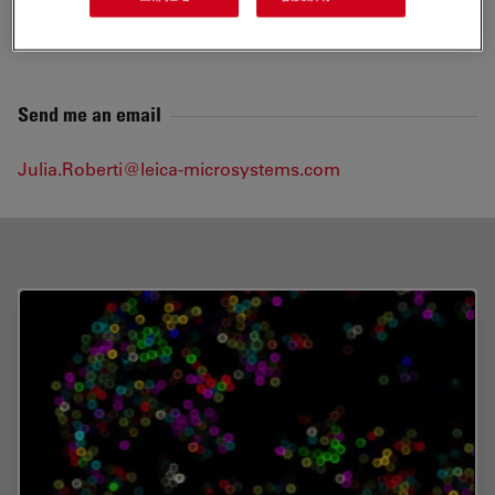
活细胞成像
Send me an email
Julia.Roberti@leica-microsystems.com