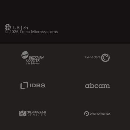
US
|
zh
© 2026 Leica Microsystems
Beckman Coulter Link
Genedata Link
IDBS Link
Abcam Limited
Molecular Devices Link
Phenomenex L