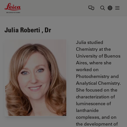
Leica Microsystems Logo
Togg
输入搜索词
Julia Roberti , Dr
Julia studied
Chemistry at the
University of Buenos
Aires, where she
worked on
Photochemistry and
Analytical Chemistry.
She focused on the
characterization of
luminescence of
lanthanide
complexes, and on
the development of