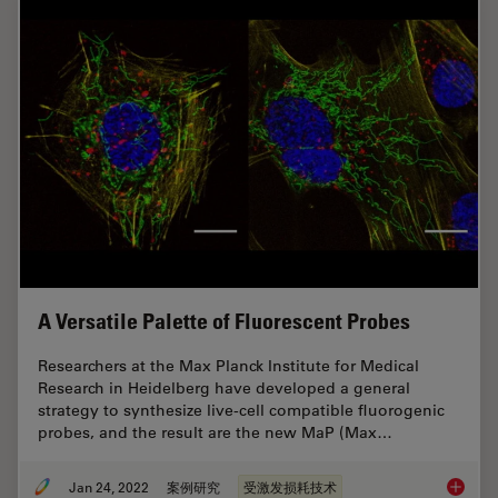
A Versatile Palette of Fluorescent Probes
Researchers at the Max Planck Institute for Medical
Research in Heidelberg have developed a general
strategy to synthesize live-cell compatible fluorogenic
probes, and the result are the new MaP (Max…
Jan 24, 2022
案例研究
受激发损耗技术
A Versat