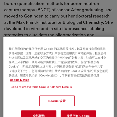
boron quantification methods for boron neutron
capture therapy (BNCT) of cancer. After graduating, she
moved to Göttingen to carry out her doctoral research
at the Max Planck Institute for Biological Chemistry. She
developed in vitro and in situ fluorescence labeling
strategies to elucidate the oligomerization and
aggregation mechanisms of the Parkinson's disease-
associated protein alpha-synuclein. In 2012, she joined
我们及我们的合作伙伴使用 Cookie 和其他跟踪技术，以及您直接向我们提供
EMBL as Humboldt postdoctoral fellow, and applied
的部分数据（比如，您的联系方式）来改善您使用我们网站的体验，根据您针
对这些网站及其他网站的交互为您提供个性化的广告和内容，让您可以在社交
advanced confocal microscopy and nanoscopy
媒体上分享内容，展开分析并衡量我们广告活动的效果。点击“接受所有
imaging to study chromatin compaction at the
Cookie”，即表示您同意上述内容，并同意将该数据与我们的合作伙伴共享
（链接见下方）。您可以随时在我们网站底部的“Cookie 设置”部分更改您的同
interphase-to-mitosis transition. She joined Leica
意偏好。请查看我们的《Cookie 通知》，了解有关我们实践的更多信息
Microsystems in 2017 as Product Manager for
Cookie Notice
advanced confocal imaging.
Leica Microsystems Cookie Partners Details
Tags
Cookie 设置
生命科学研究
共聚焦显微镜
Super-Resolution
STED
全部拒绝
接受所有 Cookie