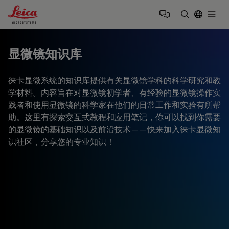
Leica Microsystems Logo
Togg
输入搜索词
显微镜知识库
徕卡显微系统的知识库提供有关显微镜学科的科学研究和教
学材料。内容旨在对显微镜初学者、有经验的显微镜操作实
践者和使用显微镜的科学家在他们的日常工作和实验有所帮
助。这里有探索交互式教程和应用笔记，你可以找到你需要
的显微镜的基础知识以及前沿技术——快来加入徕卡显微知
识社区，分享您的专业知识！