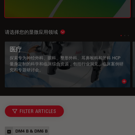
请选择您的显微应用领域
Show subnavigation
医疗
探索专为神经外科、眼科、整形外科、耳鼻喉科和牙科 HCP
量身定制的科学和临床综合资源，包括行业洞见、临床案例研
究和专题研讨会。
Read 
FILTER ARTICLES
DM4 B & DM6 B