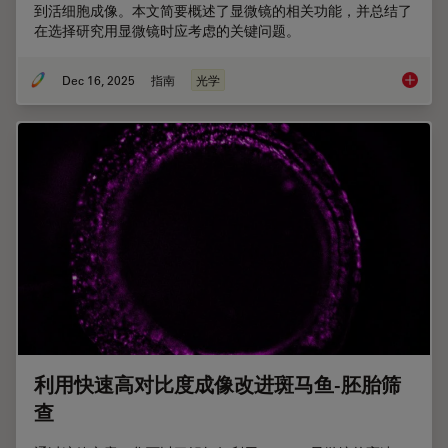
到活细胞成像。本文简要概述了显微镜的相关功能，并总结了
在选择研究用显微镜时应考虑的关键问题。
Dec 16, 2025
指南
光学
选择研
利用快速高对比度成像改进斑马鱼-胚胎筛
查