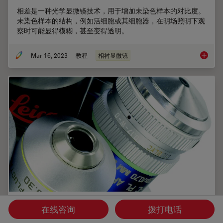
相差是一种光学显微镜技术，用于增加未染色样本的对比度。
未染色样本的结构，例如活细胞或其细胞器，在明场照明下观
察时可能显得模糊，甚至变得透明。
Mar 16, 2023
教程
相衬显微镜
相差和
浸没式物镜
在线咨询
拨打电话