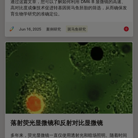
通过这篇文章，您可以了解如何利用 DM6 B 显微镜的高速、
高对比度成像技术促进转基因斑马鱼胚胎的筛选，从而确保发
育生物学研究的准确定位。
Jun 16, 2025
案例研究
斑马鱼研究
利用快
落射荧光显微镜和反射对比显微镜
多年来，荧光显微镜一直仅使用透射光和暗场照明。随着时间