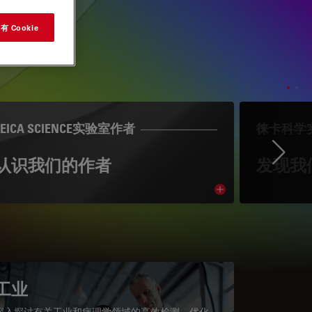
 Cookie
LEICA SCIENCE实验室作者
徕卡科学
Ne
认识我们的作者
发现我
cle
Read article
工业
深入探讨有关工业和病理学领域的高效检测、优化