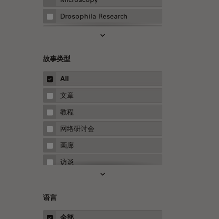
Drosophila Research
EMBL 成像中心
EM样品制备
故事类型
F-技术
All
FluoSync
文章
HyD检测器（磷砷化镓混合检测
器）
教程
Inverted Microscopy
网络研讨会
Microhub成像
画廊
Neuro-Oncology
访谈
Neurovascular Surgery
白皮书
Red Reflex
案例研究
语言
Service
概述
全部