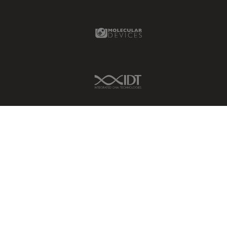
受激发损耗技术
DM8000 M & DM12000 M
图像优化和解卷积
DMi1
Molecular Devices Link
图像分析
DMi8
图像采集
DVM6
基础显微镜技术
EL6000
IDT Link
增强现实
EM AC20
外科显微镜
EM ACE200
多光子显微镜
EM ACE600
妇科和泌尿外科
EM AFS2
定量成像
EM CPD300
宽场显微镜
EM CTD
工业和制造业
EM GP2
帝国成像中心
EM ICE
应用说明
EM KMR3