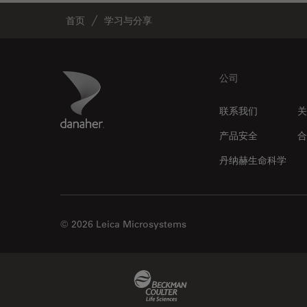
光学显微镜
Cleanliness Analysis Systems
首页
学习与分享
光学相干断层扫描成像 (OCT)
DM IL LED
光片显微镜
DM ILM
光电联用
Footer
Danaher Logo
DM1000
公司
免疫荧光
DM1000 LED
联系我们
关
全内反射荧光技术
DM4 B & DM6 B
产品安全
合
共聚焦显微镜
DM4 M
丹纳赫生命科学
冷冻蚀刻荧光漂白恢复
DM4 P, DM750 P & Visoria P
分辨率
DM500
剖析
DM6 FS
© 2026 Leica Microsystems
医学专科
DM6 M LIBS
印刷电路板（PCB）
DM750
Beckman Coulter Link
历史
DM750 M