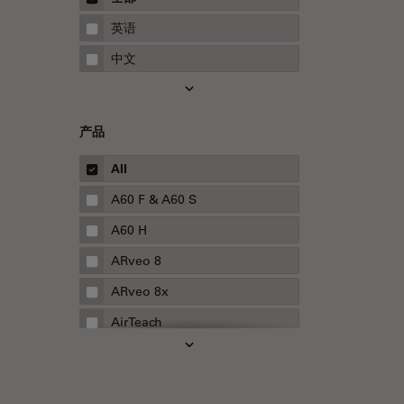
STELLARIS 功能
指南
英语
THUNDER成像
中文
Upright Microscopy
三维成像
产品
临床病理学
人体工程学
All
人工智能
A60 F & A60 S
低温扫描电镜
A60 H
低温电子显微镜
ARveo 8
体视显微镜
ARveo 8x
偏光
AirTeach
先进显微镜技术
Aivia
光学
Cell DIVE