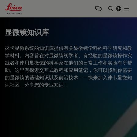
Leica Microsystems Logo
Togg
输入搜索词
显微镜知识库
徕卡显微系统的知识库提供有关显微镜学科的科学研究和教
学材料。内容旨在对显微镜初学者、有经验的显微镜操作实
践者和使用显微镜的科学家在他们的日常工作和实验有所帮
助。这里有探索交互式教程和应用笔记，你可以找到你需要
的显微镜的基础知识以及前沿技术——快来加入徕卡显微知
识社区，分享您的专业知识！