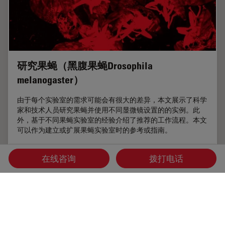
研究果蝇（黑腹果蝇Drosophila
melanogaster）
由于每个实验室的需求可能会有很大的差异，本文展示了科学
家和技术人员研究果蝇并使用不同显微镜设置的的实例。此
外，基于不同果蝇实验室的经验介绍了推荐的工作流程。本文
可以作为建立或扩展果蝇实验室时的参考或指南。
Sep 22, 2016
文章
Drosophila Research
研究果蝇（
在线咨询
拨打电话
首页
学习与分享