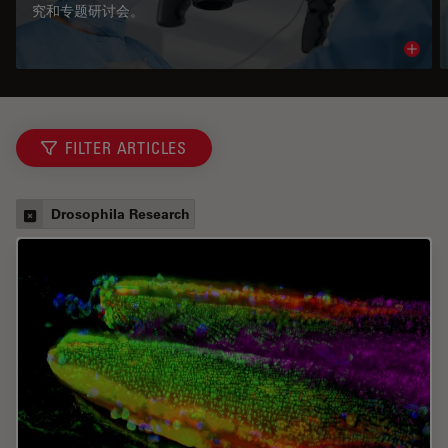
究和专题研讨会。
Read 
FILTER ARTICLES
Drosophila Research