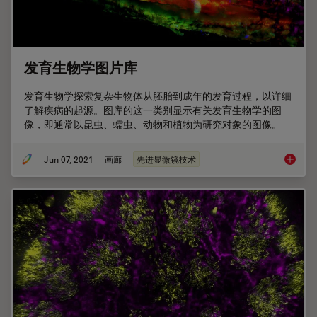
发育生物学图片库
发育生物学探索复杂生物体从胚胎到成年的发育过程，以详细
了解疾病的起源。图库的这一类别显示有关发育生物学的图
像，即通常以昆虫、蠕虫、动物和植物为研究对象的图像。
Jun 07, 2021
画廊
先进显微镜技术
发育生