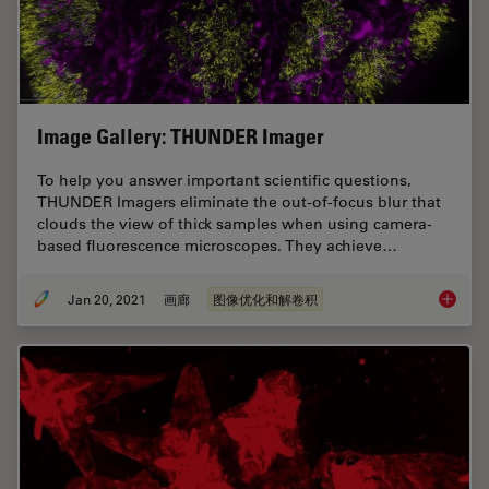
Image Gallery: THUNDER Imager
To help you answer important scientific questions,
THUNDER Imagers eliminate the out-of-focus blur that
clouds the view of thick samples when using camera-
based fluorescence microscopes. They achieve…
Jan 20, 2021
画廊
图像优化和解卷积
Image G