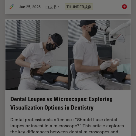
Jun 25, 2026
白皮书：
THUNDER成像
Fast, H
Dental Loupes vs Microscopes: Exploring
Visualization Options in Dentistry
Dental professionals often ask: “Should I use dental
loupes or invest in a microscope?” This article explores
the key differences between dental microscopes and