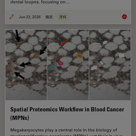
dental loupes, focusing on…
Jun 22, 2026
概览
牙科
Dental L
Spatial Proteomics Workflow in Blood Cancer
(MPNs)
Megakaryocytes play a central role in the biology of
myeloproliferative neoplasms (MPNs), yet their in vivo