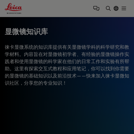
Leica Microsystems Logo
Togg
输入搜索词
显微镜知识库
徕卡显微系统的知识库提供有关显微镜学科的科学研究和教
学材料。内容旨在对显微镜初学者、有经验的显微镜操作实
践者和使用显微镜的科学家在他们的日常工作和实验有所帮
助。这里有探索交互式教程和应用笔记，你可以找到你需要
的显微镜的基础知识以及前沿技术——快来加入徕卡显微知
识社区，分享您的专业知识！