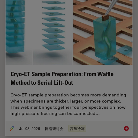
Cryo-ET Sample Preparation: From Waffle
Method to Serial Lift-Out
Cryo-ET sample preparation becomes more demanding
when specimens are thicker, larger, or more complex.
This webinar brings together four perspectives on how
high-pressure freezing can be connected…
Jul 08, 2026
网络研讨会
高压冷冻
Cryo-ET