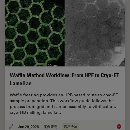
Waffle Method Workflow: From HPF to Cryo-ET
Lamellae
Waffle freezing provides an HPF-based route to cryo-ET
sample preparation. This workflow guide follows the
process from grid and carrier assembly to vitrification,
cryo-FIB milling, lamella…
Jun 29, 2026
案例研究
高压冷冻
Waffle 