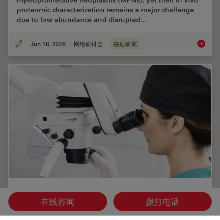
proteomic characterization remains a major challenge
due to low abundance and disrupted…
Jun 18, 2026
网络研讨会
癌症研究
Spatial
选择牙科显微镜时需考虑的六大特性
在线咨询
拨打电话
在牙医学中，手术显微镜对于进行高质量和成功的手术来说变